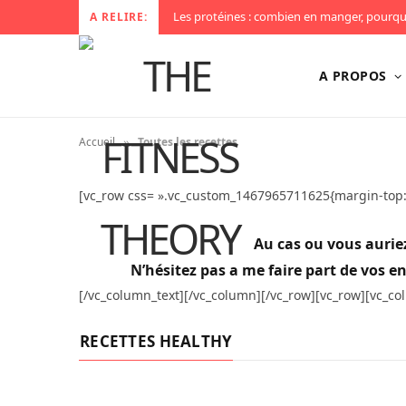
A RELIRE:
A PROPOS
»
Accueil
Toutes les recettes
[vc_row css= ».vc_custom_1467965711625{margin-top: 
Au cas ou vous auriez 
N’hésitez pas a me faire part de vos en
[/vc_column_text][/vc_column][/vc_row][vc_row][vc_c
RECETTES HEALTHY