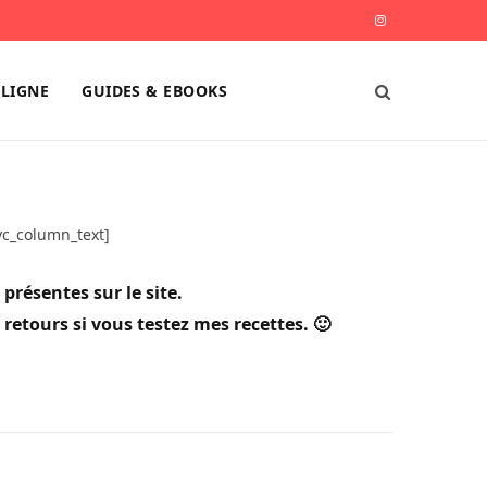
I
n
LIGNE
GUIDES & EBOOKS
s
t
a
g
vc_column_text]
r
 présentes sur le site.
a
 retours si vous testez mes recettes. 🙂
m