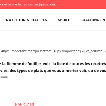
Les protéines : combien en manger, pourquoi, et les meilleures sources (guide complet)
NUTRITION & RECETTES
SPORT
COACHING EN 
40px !important;margin-bottom: 10px !important;} »][vc_column][
la flemme de fouiller, voici la liste de toutes les recettes
vies, des types de plats que vous aimeriez voir, ou de vos
olumn]
NON CLASSÉ