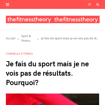
I
n
s
t
Sport &
»
»
Accueil
Je fais du sport mais je ne vois pas de résultats. Pourquoi?
a
Fitness
g
CONSEILS FITNESS
r
Je fais du sport mais je ne
a
vois pas de résultats.
m
Pourquoi?