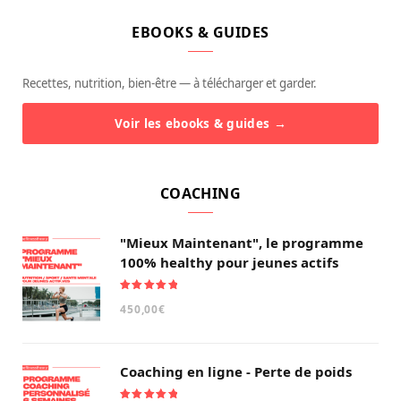
EBOOKS & GUIDES
Recettes, nutrition, bien-être — à télécharger et garder.
Voir les ebooks & guides →
COACHING
"Mieux Maintenant", le programme
100% healthy pour jeunes actifs
Note
5.00
450,00
€
sur 5
Coaching en ligne - Perte de poids