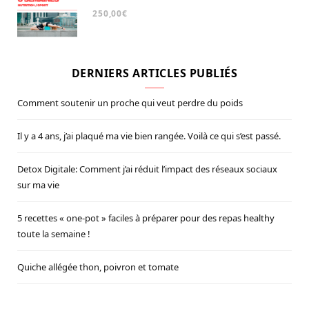
Note
5.00
250,00
€
sur 5
DERNIERS ARTICLES PUBLIÉS
Comment soutenir un proche qui veut perdre du poids
Il y a 4 ans, j’ai plaqué ma vie bien rangée. Voilà ce qui s’est passé.
Detox Digitale: Comment j’ai réduit l’impact des réseaux sociaux
sur ma vie
5 recettes « one-pot » faciles à préparer pour des repas healthy
toute la semaine !
Quiche allégée thon, poivron et tomate