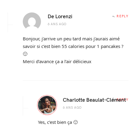
De Lorenzi
REPLY
6 ANS AGO
Bonjour, j’arrive un peu tard mais j’aurais aimé
savoir si c’est bien 55 calories pour 1 pancakes ?
🙂
Merci d’avance ça a l’air délicieux
Charlotte Beaulat-Clément
REPLY
6 ANS AGO
Yes, c’est bien ça 🙂