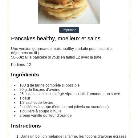
Imprimer
Pancakes healthy, moelleux et sains
Une version gourmande mais healthy, parfaite pour les petits
déjeuners au lit )
50-60kcal le pancake si vous en faites 12 avec la pâte.
Portions
:
12
Ingrédients
100
g
de farine
complète si possible
20
g
de flocons d’avoine
25
cl
de lait de coco allégé Alpro
ou lait d’amande non sucré
1
oeuf
1/2
sachet de levure
2
cuillères à soupe
d’édulcorant
(stévia ou sucralose)
1
cuillère à soupe
d’huile
arôme vanille ou fleur d’orange
Instructions
Dans un bol, on mélange la farine, les flocons d’avoine écrasés