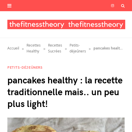
I
n
s
t
Recettes
Recettes
Petits-
»
»
»
»
Accueil
pancakes healthy : la recette traditionnelle mais.. un peu plus light!
a
Healthy
Sucrées
déjeûners
g
PETITS-DÉJEÛNERS
r
pancakes healthy : la recette
a
traditionnelle mais.. un peu
m
plus light!