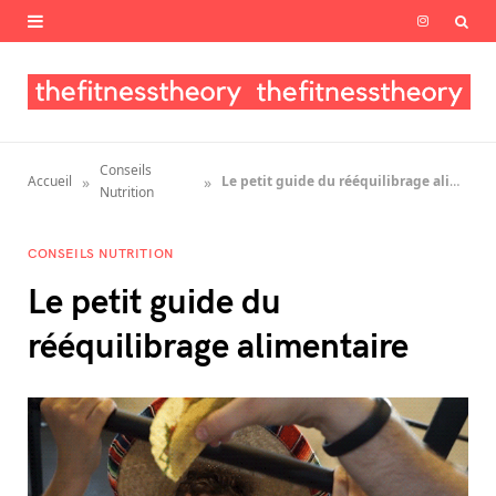
I
n
s
t
Conseils
»
»
Accueil
Le petit guide du rééquilibrage alimentaire
a
Nutrition
g
CONSEILS NUTRITION
r
Le petit guide du
a
rééquilibrage alimentaire
m