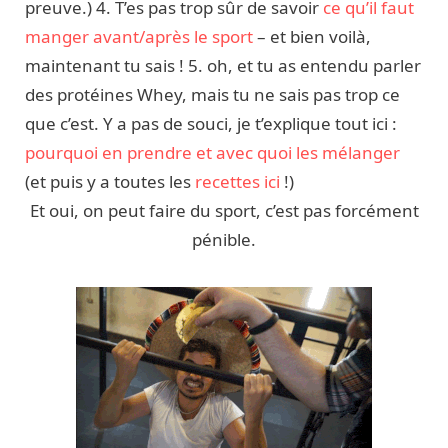
preuve.) 4. T’es pas trop sûr de savoir
ce qu’il faut
manger avant/après le sport
– et bien voilà,
maintenant tu sais ! 5. oh, et tu as entendu parler
des protéines Whey, mais tu ne sais pas trop ce
que c’est. Y a pas de souci, je t’explique tout ici :
pourquoi en prendre et avec quoi les mélanger
(et puis y a toutes les
recettes ici
!)
Et oui, on peut faire du sport, c’est pas forcément
pénible.