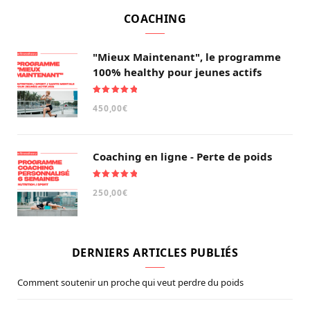
COACHING
"Mieux Maintenant", le programme
100% healthy pour jeunes actifs
Note
5.00
450,00
€
sur 5
Coaching en ligne - Perte de poids
Note
5.00
250,00
€
sur 5
DERNIERS ARTICLES PUBLIÉS
Comment soutenir un proche qui veut perdre du poids