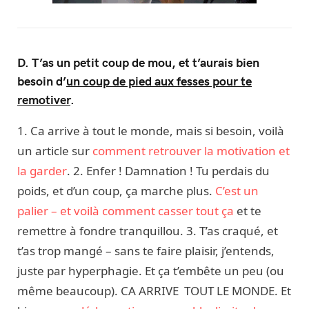
D. T’as un petit coup de mou, et t’aurais bien
besoin d’
un coup de pied aux fesses pour te
remotiver
.
1. Ca arrive à tout le monde, mais si besoin, voilà
un article sur
comment retrouver la motivation et
la garder
. 2. Enfer ! Damnation ! Tu perdais du
poids, et d’un coup, ça marche plus.
C’est un
palier – et voilà comment casser tout ça
et te
remettre à fondre tranquillou. 3. T’as craqué, et
t’as trop mangé – sans te faire plaisir, j’entends,
juste par hyperphagie. Et ça t’embête un peu (ou
même beaucoup). CA ARRIVE TOUT LE MONDE. Et