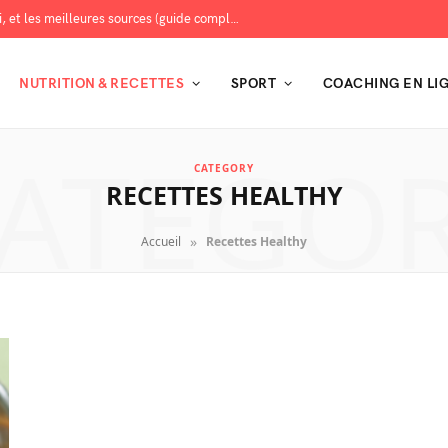
Les protéines : combien en manger, pourquoi, et les meilleures sources (guide complet)
NUTRITION & RECETTES
SPORT
COACHING EN LI
ATEGO
CATEGORY
RECETTES HEALTHY
»
Accueil
Recettes Healthy