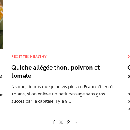
RECETTES HEALTHY
D
Quiche allégée thon, poivron et
e
tomate
J’avoue, depuis que je ne vis plus en France (bientôt
L
15 ans, si on enlève un petit passage sans gros
p
ur
succès par la capitale il y a 8…
p
t