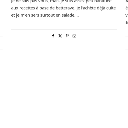
Je ne sais pas vous, mais je suis assez peu habituée
A
aux recettes à base de betterave. Je l’achète déjà cuite
é
et je m’en sers surtout en salade.…
v
a