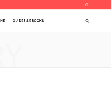
I
n
GNE
GUIDES & EBOOKS
s
t
RY
a
g
r
a
m