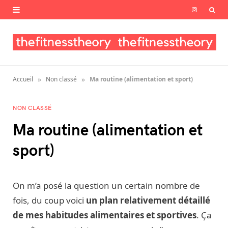
I
n
s
t
»
»
Accueil
Non classé
Ma routine (alimentation et sport)
a
g
NON CLASSÉ
Ma routine (alimentation et
r
sport)
a
m
On m’a posé la question un certain nombre de
fois, du coup voici
un plan relativement détaillé
de mes habitudes alimentaires et sportives
. Ça