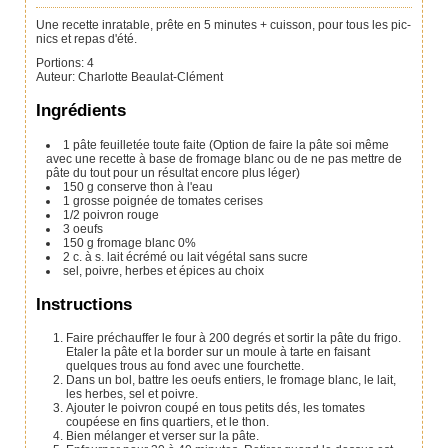
Une recette inratable, prête en 5 minutes + cuisson, pour tous les pic-
nics et repas d'été.
Portions
:
4
Auteur
:
Charlotte Beaulat-Clément
Ingrédients
1
pâte feuilletée toute faite
(Option de faire la pâte soi même
avec une recette à base de fromage blanc ou de ne pas mettre de
pâte du tout pour un résultat encore plus léger)
150
g
conserve thon à l'eau
1
grosse poignée de tomates cerises
1/2
poivron rouge
3
oeufs
150
g
fromage blanc 0%
2
c. à s.
lait écrémé ou lait végétal sans sucre
sel, poivre, herbes et épices au choix
Instructions
Faire préchauffer le four à 200 degrés et sortir la pâte du frigo.
Etaler la pâte et la border sur un moule à tarte en faisant
quelques trous au fond avec une fourchette.
Dans un bol, battre les oeufs entiers, le fromage blanc, le lait,
les herbes, sel et poivre.
Ajouter le poivron coupé en tous petits dés, les tomates
coupéese en fins quartiers, et le thon.
Bien mélanger et verser sur la pâte.