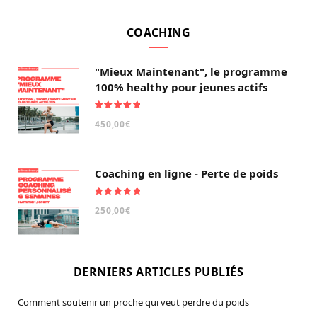
COACHING
"Mieux Maintenant", le programme
100% healthy pour jeunes actifs
Note
5.00
450,00
€
sur 5
Coaching en ligne - Perte de poids
Note
5.00
250,00
€
sur 5
DERNIERS ARTICLES PUBLIÉS
Comment soutenir un proche qui veut perdre du poids