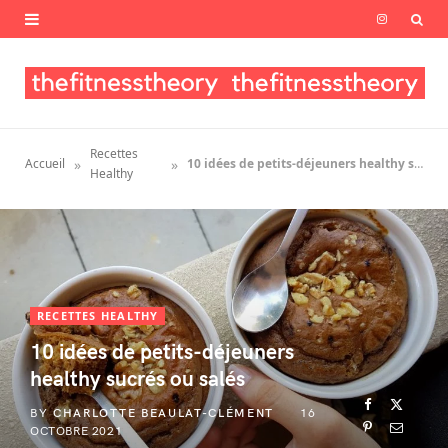
I
n
s
t
Recettes
»
»
Accueil
10 idées de petits-déjeuners healthy sucrés ou salés
a
Healthy
g
r
a
RECETTES HEALTHY
m
10 idées de petits-déjeuners
healthy sucrés ou salés
BY
CHARLOTTE BEAULAT-CLÉMENT
16
OCTOBRE 2021