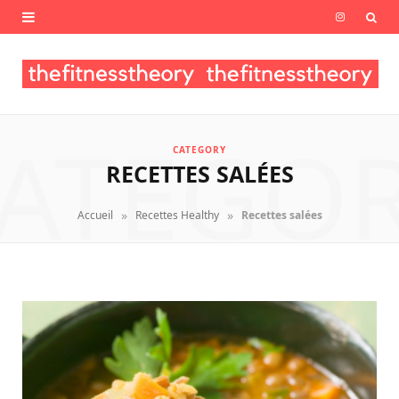
I
n
s
t
ATEGO
CATEGORY
a
RECETTES SALÉES
g
»
»
Accueil
Recettes Healthy
Recettes salées
r
a
m