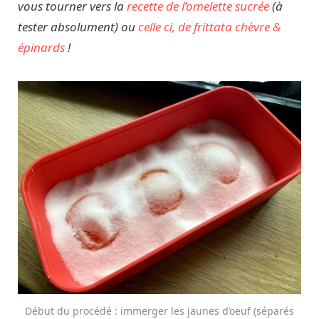
vous tourner vers la
recette de l’omelette sucrée
(à
tester absolument) ou
celle ci, de frittata chèvre &
épinards
!
Début du procédé : immerger les jaunes d’oeuf (séparés