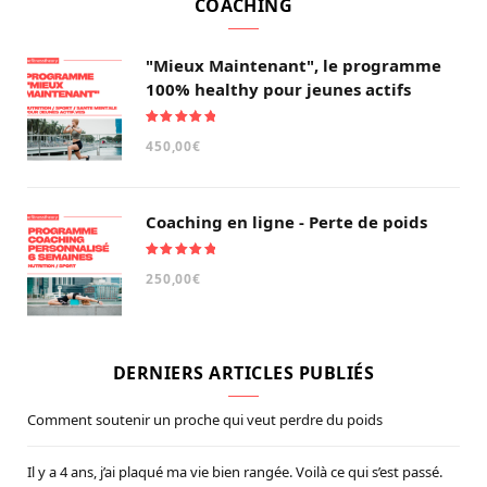
COACHING
"Mieux Maintenant", le programme
100% healthy pour jeunes actifs
Note
5.00
450,00
€
sur 5
Coaching en ligne - Perte de poids
Note
5.00
250,00
€
sur 5
DERNIERS ARTICLES PUBLIÉS
Comment soutenir un proche qui veut perdre du poids
Il y a 4 ans, j’ai plaqué ma vie bien rangée. Voilà ce qui s’est passé.