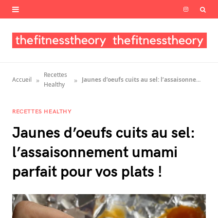
I
n
s
t
Recettes
»
»
Accueil
Jaunes d’oeufs cuits au sel: l’assaisonnement umami parfait pour vos plats !
a
Healthy
g
RECETTES HEALTHY
r
Jaunes d’oeufs cuits au sel:
a
l’assaisonnement umami
m
parfait pour vos plats !