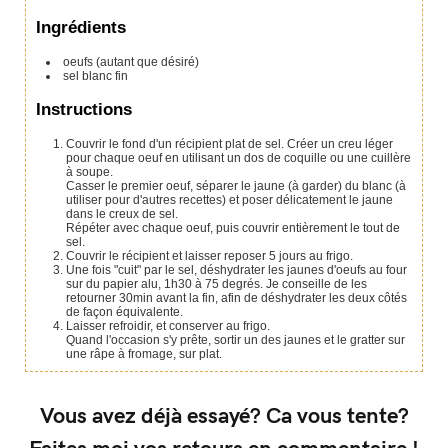
Ingrédients
oeufs (autant que désiré)
sel blanc fin
Instructions
Couvrir le fond d'un récipient plat de sel. Créer un creu léger
pour chaque oeuf en utilisant un dos de coquille ou une cuillère
à soupe.
Casser le premier oeuf, séparer le jaune (à garder) du blanc (à
utiliser pour d'autres recettes) et poser délicatement le jaune
dans le creux de sel.
Répéter avec chaque oeuf, puis couvrir entièrement le tout de
sel.
Couvrir le récipient et laisser reposer 5 jours au frigo.
Une fois "cuit" par le sel, déshydrater les jaunes d'oeufs au four
sur du papier alu, 1h30 à 75 degrés. Je conseille de les
retourner 30min avant la fin, afin de déshydrater les deux côtés
de façon équivalente.
Laisser refroidir, et conserver au frigo.
Quand l'occasion s'y prête, sortir un des jaunes et le gratter sur
une râpe à fromage, sur plat.
Vous avez déjà essayé? Ca vous tente?
Faites moi vos retours en commentaire !