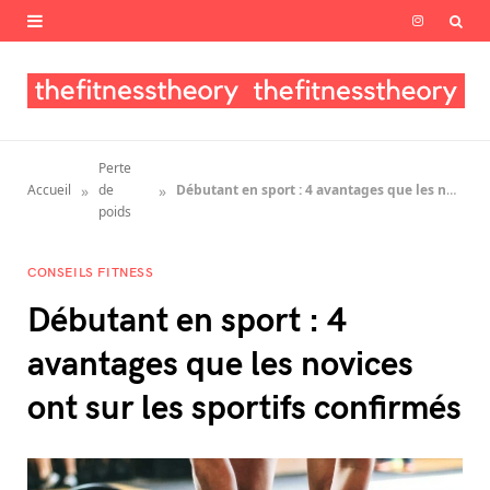
I
n
s
t
Perte
a
»
»
Accueil
de
Débutant en sport : 4 avantages que les novices ont sur les sportifs confirmés
poids
g
CONSEILS FITNESS
r
Débutant en sport : 4
a
avantages que les novices
m
ont sur les sportifs confirmés