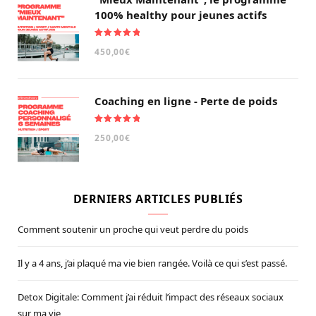
100% healthy pour jeunes actifs
Note
5.00
450,00
€
sur 5
Coaching en ligne - Perte de poids
Note
5.00
250,00
€
sur 5
DERNIERS ARTICLES PUBLIÉS
Comment soutenir un proche qui veut perdre du poids
Il y a 4 ans, j’ai plaqué ma vie bien rangée. Voilà ce qui s’est passé.
Detox Digitale: Comment j’ai réduit l’impact des réseaux sociaux
sur ma vie