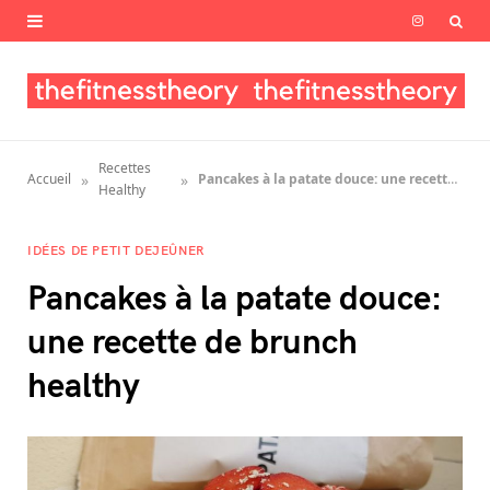
I
n
s
t
Recettes
»
»
Accueil
Pancakes à la patate douce: une recette de brunch healthy
a
Healthy
g
IDÉES DE PETIT DEJEÛNER
r
Pancakes à la patate douce:
a
une recette de brunch
m
healthy