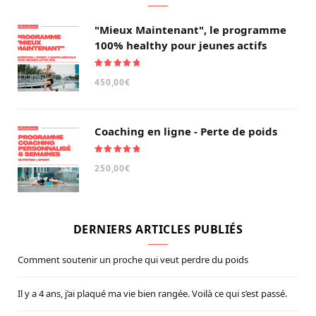
"Mieux Maintenant", le programme
100% healthy pour jeunes actifs
Note
5.00
450,00
€
sur 5
Coaching en ligne - Perte de poids
Note
5.00
250,00
€
sur 5
DERNIERS ARTICLES PUBLIÉS
Comment soutenir un proche qui veut perdre du poids
Il y a 4 ans, j’ai plaqué ma vie bien rangée. Voilà ce qui s’est passé.