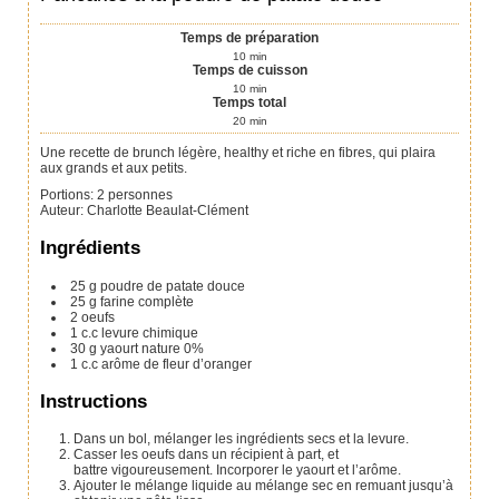
Temps de préparation
10
min
Temps de cuisson
10
min
Temps total
20
min
Une recette de brunch légère, healthy et riche en fibres, qui plaira
aux grands et aux petits.
Portions
:
2
personnes
Auteur
:
Charlotte Beaulat-Clément
Ingrédients
25
g
poudre de patate douce
25
g
farine complète
2
oeufs
1
c.c
levure chimique
30
g
yaourt nature 0%
1
c.c
arôme de fleur d’oranger
Instructions
Dans un bol, mélanger les ingrédients secs et la levure.
Casser les oeufs dans un récipient à part, et
battre vigoureusement. Incorporer le yaourt et l’arôme.
Ajouter le mélange liquide au mélange sec en remuant jusqu’à