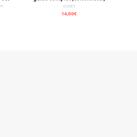
HY
GUIDES
14,00
€