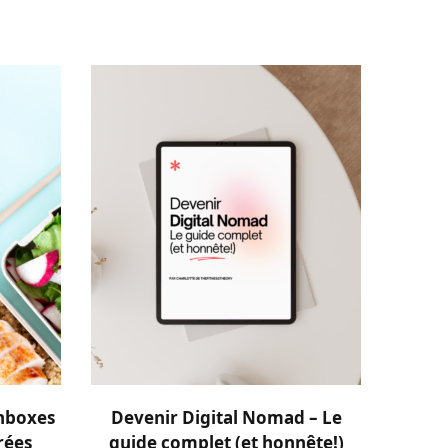
R
AJOUTER AU PANIER
chboxes
Devenir Digital Nomad – Le
rées
guide complet (et honnête!)