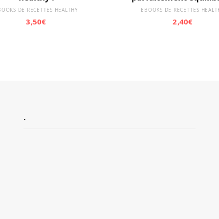
BOOKS DE RECETTES HEALTHY
EBOOKS DE RECETTES HEALT
3,50
€
2,40
€
.