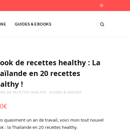
I
n
GNE
GUIDES & EBOOKS
s
t
a
ook de recettes healthy : La
g
aïlande en 20 recettes
r
althy !
a
KS DE RECETTES HEALTHY
GUIDES & EBOOKS
m
50
€
s quasiment un an de travail, voici mon tout nouvel
k : la Thaïlande en 20 recettes healthy.