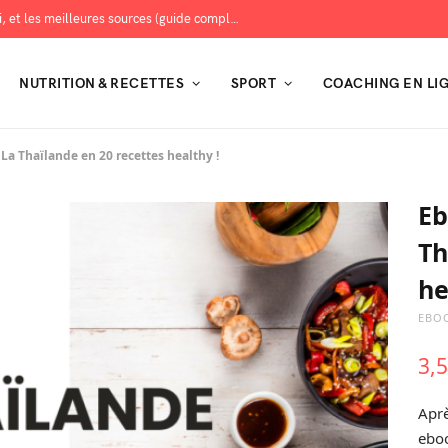
Les protéines : combien en manger, pourquoi, et les meilleures sources (guide complet)
NUTRITION & RECETTES
SPORT
COACHING EN LI
 La Thaïlande en 20 recettes healthy !
Eb
Th
he
EBOO
3,
Aprè
eboo