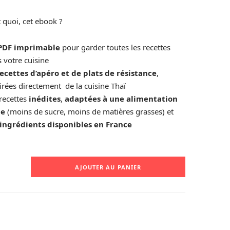
t quoi, cet ebook ?
PDF imprimable
pour garder toutes les recettes
 votre cuisine
ecettes d’apéro et de plats de résistance
,
irées directement de la cuisine Thaï
recettes
inédites
,
adaptées à une alimentation
ne
(moins de sucre, moins de matières grasses) et
ingrédients disponibles en France
tité
AJOUTER AU PANIER
ok
ttes
thy