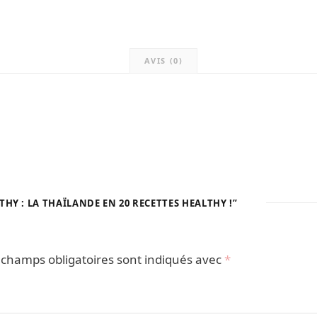
:
La
Thaï
AVIS (0)
en
20
rece
heal
!
THY : LA THAÏLANDE EN 20 RECETTES HEALTHY !”
 champs obligatoires sont indiqués avec
*