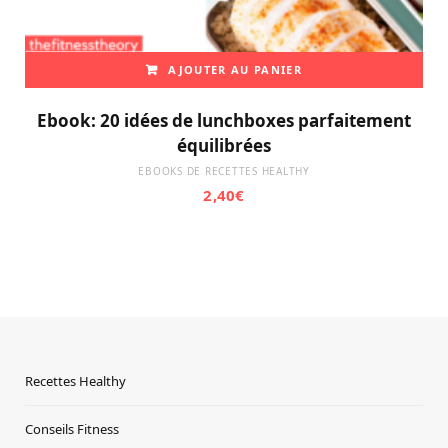
AJOUTER AU PANIER
Ebook: 20 idées de lunchboxes parfaitement
équilibrées
EBOOKS DE RECETTES HEALTHY
2,40
€
Recettes Healthy
Conseils Fitness