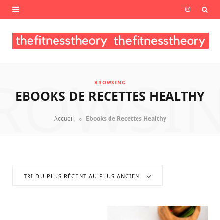
I
n
s
t
ROWSI
BROWSING
a
EBOOKS DE RECETTES HEALTHY
g
»
Accueil
Ebooks de Recettes Healthy
r
a
m
TRI DU PLUS RÉCENT AU PLUS ANCIEN