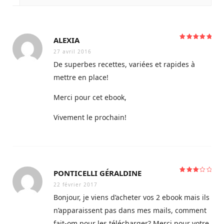
brunch
healthy
ALEXIA
Note
5
sur
5
27 avril 2016
De superbes recettes, variées et rapides à
mettre en place!
Merci pour cet ebook,
Vivement le prochain!
PONTICELLI GÉRALDINE
Note
3
sur 5
22 février 2017
Bonjour, je viens d’acheter vos 2 ebook mais ils
n’apparaissent pas dans mes mails, comment
fait-om pour les télécharger? Merci pour votre