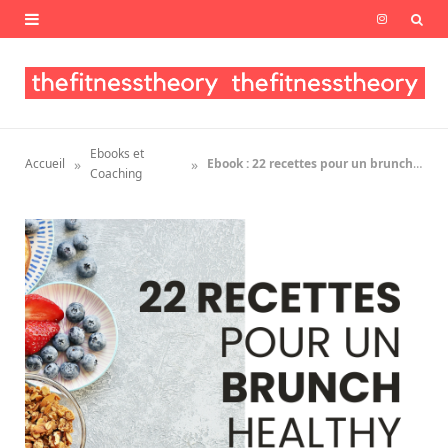
I
n
s
t
Ebooks et
»
»
Accueil
Ebook : 22 recettes pour un brunch healthy
a
Coaching
g
r
a
m