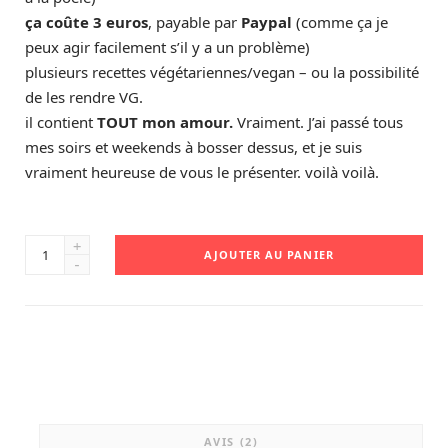
ça coûte 3 euros
, payable par
Paypal
(comme ça je
peux agir facilement s’il y a un problème)
plusieurs recettes végétariennes/vegan – ou la possibilité
de les rendre VG.
il contient
TOUT mon amour.
Vraiment. J’ai passé tous
mes soirs et weekends à bosser dessus, et je suis
vraiment heureuse de vous le présenter. voilà voilà.
quantité
AJOUTER AU PANIER
de
Ebook
:
22
recettes
pour
un
AVIS (2)