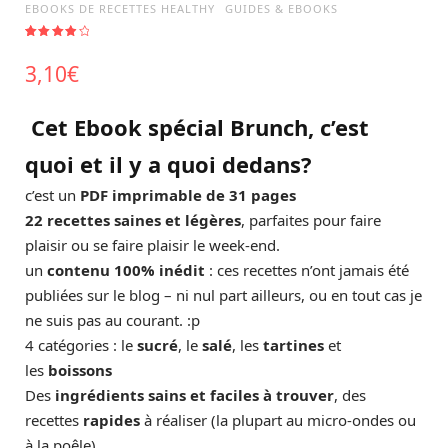
EBOOKS DE RECETTES HEALTHY
GUIDES & EBOOKS
Noté
2
4.00
sur 5
3,10
€
basé
sur
notations
client
Cet Ebook spécial Brunch, c’est
quoi et il y a quoi dedans?
c’est un
PDF imprimable de 31 pages
22 recettes saines et légères
, parfaites pour faire
plaisir ou se faire plaisir le week-end.
un
contenu 100% inédit
: ces recettes n’ont jamais été
publiées sur le blog – ni nul part ailleurs, ou en tout cas je
ne suis pas au courant. :p
4 catégories : le
sucré
, le
salé
, les
tartines
et
les
boissons
Des
ingrédients sains et faciles à trouver
, des
recettes
rapides
à réaliser (la plupart au micro-ondes ou
à la poêle)