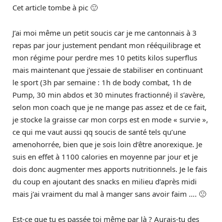
Cet article tombe à pic 🙂
J’ai moi même un petit soucis car je me cantonnais à 3
repas par jour justement pendant mon rééquilibrage et
mon régime pour perdre mes 10 petits kilos superflus
mais maintenant que j’essaie de stabiliser en continuant
le sport (3h par semaine : 1h de body combat, 1h de
Pump, 30 min abdos et 30 minutes fractionné) il s’avère,
selon mon coach que je ne mange pas assez et de ce fait,
je stocke la graisse car mon corps est en mode « survie »,
ce qui me vaut aussi qq soucis de santé tels qu’une
amenohorrée, bien que je sois loin d’être anorexique. Je
suis en effet à 1100 calories en moyenne par jour et je
dois donc augmenter mes apports nutritionnels. Je le fais
du coup en ajoutant des snacks en milieu d’après midi
mais j’ai vraiment du mal à manger sans avoir faim …. 🙁
Est-ce que tu es passée toi même par là ? Aurais-tu des