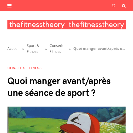
I
n
s
t
Sport &
Conseils
»
»
»
Accueil
Quoi manger avant/après une séance de sport ?
a
Fitness
Fitness
g
CONSEILS FITNESS
r
Quoi manger avant/après
a
une séance de sport ?
m