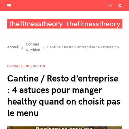
I
n
s
t
Conseils
»
»
Accueil
Cantine / Resto d’entreprise : 4 astuces pour manger healthy quand on choisit pas le menu
a
Nutrition
g
CONSEILS NUTRITION
r
Cantine / Resto d’entreprise
a
: 4 astuces pour manger
m
healthy quand on choisit pas
le menu