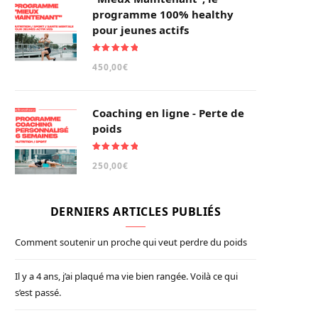
programme 100% healthy
pour jeunes actifs
Note
5.00
450,00
€
sur 5
Coaching en ligne - Perte de
poids
Note
5.00
250,00
€
sur 5
DERNIERS ARTICLES PUBLIÉS
Comment soutenir un proche qui veut perdre du poids
Il y a 4 ans, j’ai plaqué ma vie bien rangée. Voilà ce qui
s’est passé.