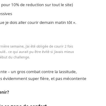
0
pour 10% de reduction sur tout le site)
essives
ue je dois aller courir demain matin tôt ».
nière semaine, j’ai été obligée de courir 2 fois
lé.. ce qui aurait pu être évité si j’avais mieux
 début du challenge.
nte – un gros combat contre la lassitude,
 suis évidemment super fière, et pas mécontente
tenir?