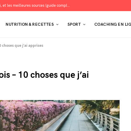
Les protéines : combien en manger, pourquoi, et les meilleures sources (guide complet)
NUTRITION & RECETTES
SPORT
COACHING EN LI
0 choses que j’ai apprises
s – 10 choses que j’ai