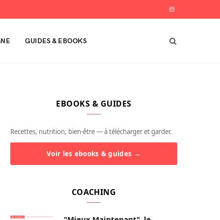
I
n
GNE
GUIDES & EBOOKS
s
t
a
EBOOKS & GUIDES
g
r
Recettes, nutrition, bien-être — à télécharger et garder.
a
Voir les ebooks & guides →
m
COACHING
"Mieux Maintenant", le