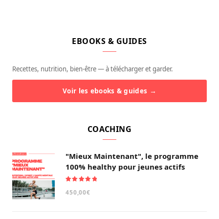
EBOOKS & GUIDES
Recettes, nutrition, bien-être — à télécharger et garder.
Voir les ebooks & guides →
COACHING
"Mieux Maintenant", le programme
100% healthy pour jeunes actifs
Note
5.00
450,00
€
sur 5