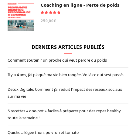
Coaching en ligne - Perte de poids
Note
5.00
250,00
€
sur 5
DERNIERS ARTICLES PUBLIÉS
Comment soutenir un proche qui veut perdre du poids
Il y a 4 ans, j’ai plaqué ma vie bien rangée. Voilà ce qui s’est passé.
Detox Digitale: Comment j’ai réduit l’impact des réseaux sociaux
sur ma vie
5 recettes « one-pot » faciles à préparer pour des repas healthy
toute la semaine !
Quiche allégée thon, poivron et tomate