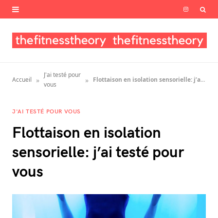
I
n
s
t
J'ai testé pour
»
»
Accueil
Flottaison en isolation sensorielle: j’ai testé pour vous
a
vous
g
J'AI TESTÉ POUR VOUS
r
Flottaison en isolation
a
sensorielle: j’ai testé pour
m
vous