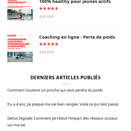
100% healthy pour jeunes actifs
Note
5.00
450,00
€
sur 5
Coaching en ligne - Perte de poids
Note
5.00
250,00
€
sur 5
DERNIERS ARTICLES PUBLIÉS
Comment soutenir un proche qui veut perdre du poids
Il y a 4 ans, j’ai plaqué ma vie bien rangée. Voilà ce qui s’est passé.
Detox Digitale: Comment j’ai réduit l’impact des réseaux sociaux
sur ma vie