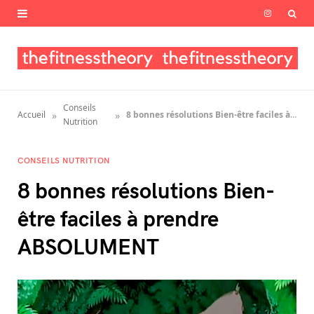
I
n
s
t
Conseils
»
»
Accueil
8 bonnes résolutions Bien-être faciles à prendre ABSOLUMENT
a
Nutrition
g
CONSEILS NUTRITION
r
8 bonnes résolutions Bien-
a
être faciles à prendre
m
ABSOLUMENT