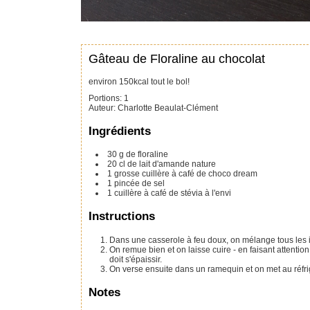
Gâteau de Floraline au chocolat
environ 150kcal tout le bol!
Portions
:
1
Auteur
:
Charlotte Beaulat-Clément
Ingrédients
30
g
de floraline
20
cl
de lait d'amande nature
1
grosse cuillère à café de choco dream
1
pincée de sel
1
cuillère à café
de stévia
à l'envi
Instructions
Dans une casserole à feu doux, on mélange tous les 
On remue bien et on laisse cuire - en faisant attenti
doit s'épaissir.
On verse ensuite dans un ramequin et on met au réfrigé
Notes