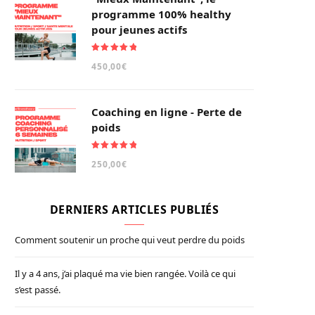
programme 100% healthy
pour jeunes actifs
Note
5.00
450,00
€
sur 5
Coaching en ligne - Perte de
poids
Note
5.00
250,00
€
sur 5
DERNIERS ARTICLES PUBLIÉS
Comment soutenir un proche qui veut perdre du poids
Il y a 4 ans, j’ai plaqué ma vie bien rangée. Voilà ce qui
s’est passé.