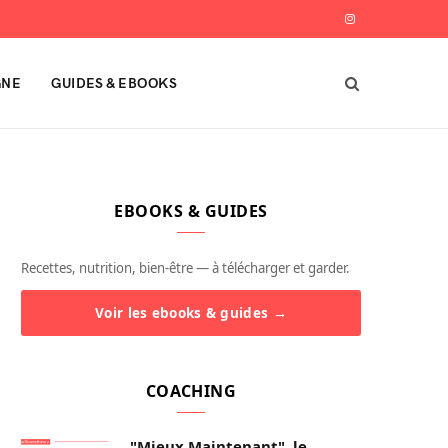
I
n
GNE
GUIDES & EBOOKS
s
t
a
EBOOKS & GUIDES
g
r
Recettes, nutrition, bien-être — à télécharger et garder.
a
Voir les ebooks & guides →
m
COACHING
"Mieux Maintenant", le