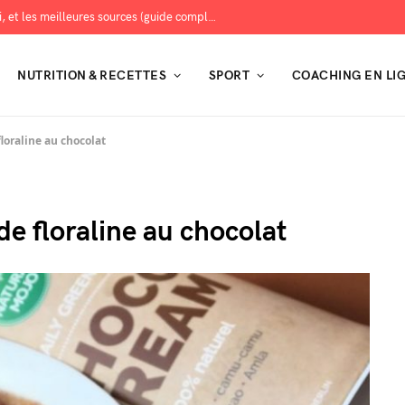
Les protéines : combien en manger, pourquoi, et les meilleures sources (guide complet)
NUTRITION & RECETTES
SPORT
COACHING EN LI
loraline au chocolat
de floraline au chocolat