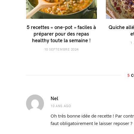
5 recettes « one-pot » faciles à
Quiche all
préparer pour des repas
e
healthy toute la semaine !
1
10 SEPTEMBRE 2024
5
C
Nel
10 ANS AGO
Oh très bonne idée de recette ! Par contr
faut obligatoirement le laisser reposer ?