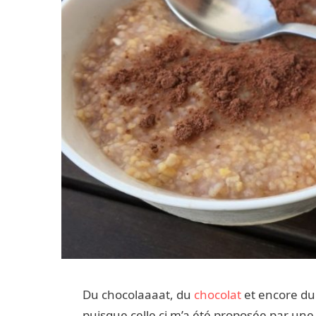
Du chocolaaaat, du
chocolat
et encore du 
puisque celle ci m’a été proposée par une 