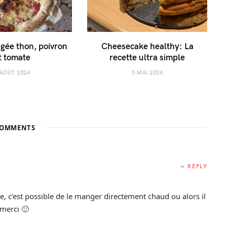
égée thon, poivron
Cheesecake healthy: La
t tomate
recette ultra simple
 AOÛT 2024
5 MAI 2024
OMMENTS
REPLY
e, c’est possible de le manger directement chaud ou alors il
 merci 🙂