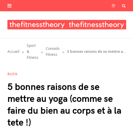
I
n
s
t
Sport
Conseils
a
»
»
»
Accueil
&
5 bonnes raisons de se mettre au yoga (comme se faire du bien au corps et à la tete !)
Fitness
Fitness
g
BLOG
r
5 bonnes raisons de se
a
mettre au yoga (comme se
m
faire du bien au corps et à la
tete !)