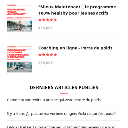
"Mieux Maintenant", le programme
100% healthy pour jeunes actifs
Note
5.00
450,00
€
sur 5
Coaching en ligne - Perte de poids
Note
5.00
250,00
€
sur 5
DERNIERS ARTICLES PUBLIÉS
Comment soutenir un proche qui veut perdre du poids
Il y a 4 ans, j’ai plaqué ma vie bien rangée. Voilà ce qui s’est passé.
Detox Digitale: Comment j’ai réduit l’impact des réseaux sociaux