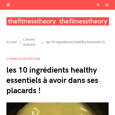
I
n
s
t
Conseils
»
»
Accueil
les 10 ingrédients healthy essentiels à avoir dans ses placards !
a
Nutrition
g
CONSEILS NUTRITION
r
les 10 ingrédients healthy
a
essentiels à avoir dans ses
m
placards !