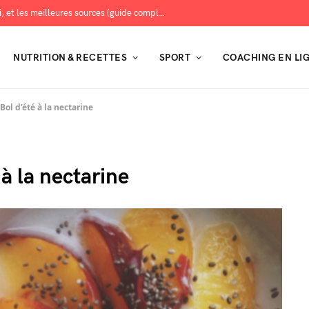
Les protéines : combien en manger, pourquoi, et les meilleures sources (guide complet)
NUTRITION & RECETTES
SPORT
COACHING EN LI
Bol d’été à la nectarine
 à la nectarine