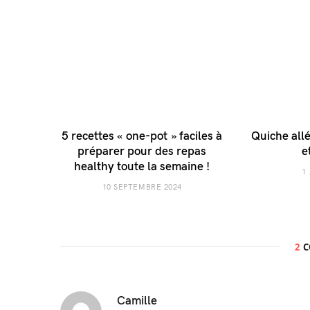
5 recettes « one-pot » faciles à
Quiche all
préparer pour des repas
e
healthy toute la semaine !
1
10 SEPTEMBRE 2024
2
C
Camille