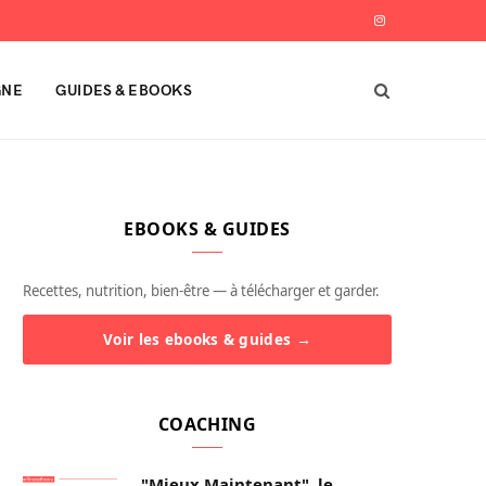
I
n
GNE
GUIDES & EBOOKS
s
t
a
EBOOKS & GUIDES
g
r
Recettes, nutrition, bien-être — à télécharger et garder.
a
Voir les ebooks & guides →
m
COACHING
"Mieux Maintenant", le