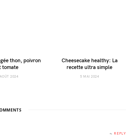
égée thon, poivron
Cheesecake healthy: La
t tomate
recette ultra simple
 AOÛT 2024
5 MAI 2024
OMMENTS
REPLY