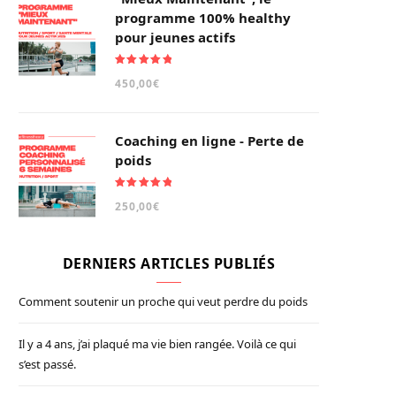
programme 100% healthy
pour jeunes actifs
Note
5.00
450,00
€
sur 5
Coaching en ligne - Perte de
poids
Note
5.00
250,00
€
sur 5
DERNIERS ARTICLES PUBLIÉS
Comment soutenir un proche qui veut perdre du poids
Il y a 4 ans, j’ai plaqué ma vie bien rangée. Voilà ce qui
s’est passé.