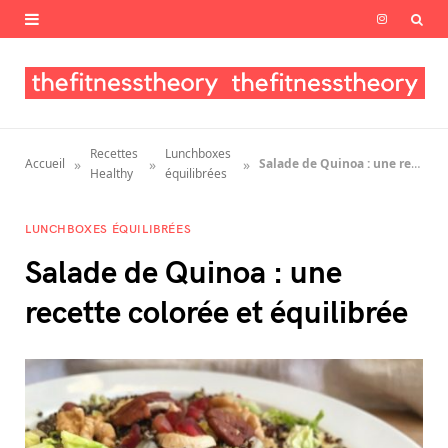
I
n
s
t
Recettes
Lunchboxes
»
»
»
Accueil
Salade de Quinoa : une recette colorée et équilibrée
a
Healthy
équilibrées
g
LUNCHBOXES ÉQUILIBRÉES
r
Salade de Quinoa : une
a
recette colorée et équilibrée
m