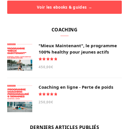
Voir les ebooks & guides →
COACHING
"Mieux Maintenant", le programme
100% healthy pour jeunes actifs
Note
5.00
450,00
€
sur 5
Coaching en ligne - Perte de poids
Note
5.00
250,00
€
sur 5
DERNIERS ARTICLES PUBLIÉS