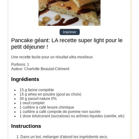
Imprimer
Pancake géant: LA recette super light pour le
petit déjeuner !
Une recette facile pour un résultat ultra moelleux
Portions
:
1
Auteur
:
Charlotte Beaulat-Clément
Ingrédients
15
g
farine complète
15
g
whey en poudre (gout au choix)
30
g
yaourt nature 0%
1
oeuf
complet
1
cuillère à café
levure chimique
1
cuillère à café
compote de pomme non sucrée
1
dose
édulcorant (sucralose) ou arômes liquides (vanille, etc)
Instructions
Dans un bol, mélanger d'abord les ingrédients secs.