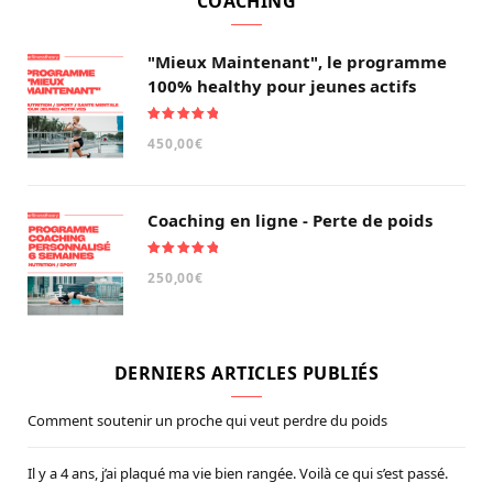
COACHING
"Mieux Maintenant", le programme
100% healthy pour jeunes actifs
Note
5.00
450,00
€
sur 5
Coaching en ligne - Perte de poids
Note
5.00
250,00
€
sur 5
DERNIERS ARTICLES PUBLIÉS
Comment soutenir un proche qui veut perdre du poids
Il y a 4 ans, j’ai plaqué ma vie bien rangée. Voilà ce qui s’est passé.