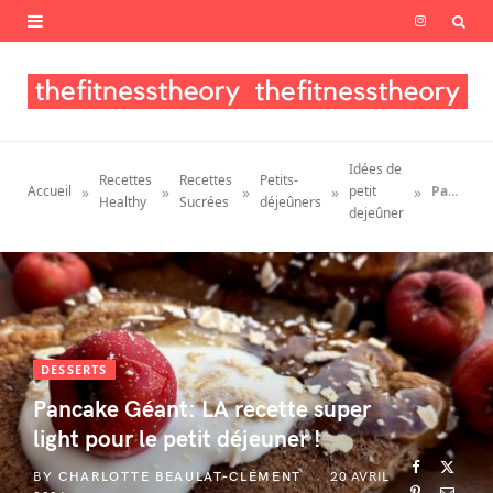
I
n
s
t
Idées de
Recettes
Recettes
Petits-
a
»
»
»
»
»
Accueil
petit
Pancake Géant: LA recette super light pour le petit déjeuner !
Healthy
Sucrées
déjeûners
dejeûner
g
r
a
m
DESSERTS
Pancake Géant: LA recette super
light pour le petit déjeuner !
BY
CHARLOTTE BEAULAT-CLÉMENT
20 AVRIL