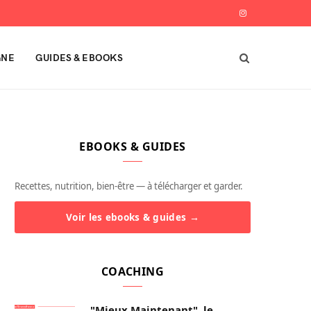
I
n
GNE
GUIDES & EBOOKS
s
t
a
EBOOKS & GUIDES
g
r
Recettes, nutrition, bien-être — à télécharger et garder.
a
Voir les ebooks & guides →
m
COACHING
"Mieux Maintenant", le