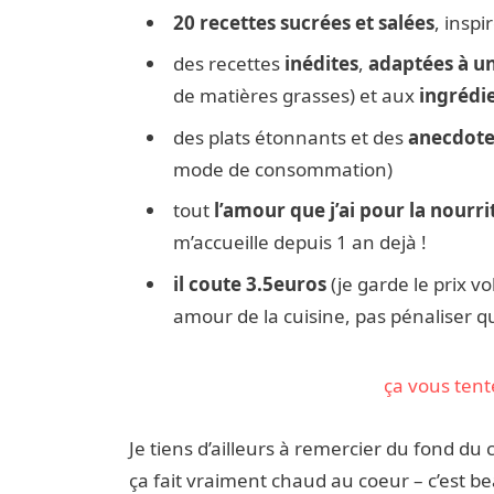
20 recettes sucrées et salées
, insp
des recettes
inédites
,
adaptées à un
de matières grasses) et aux
ingrédi
des plats étonnants et des
anecdotes
mode de consommation)
tout
l’amour que j’ai pour la nourritu
m’accueille depuis 1 an dejà !
il coute 3.5euros
(je garde le prix v
amour de la cuisine, pas pénaliser qu
ça vous tente 
Je tiens d’ailleurs à remercier du fond du
ça fait vraiment chaud au coeur – c’est b