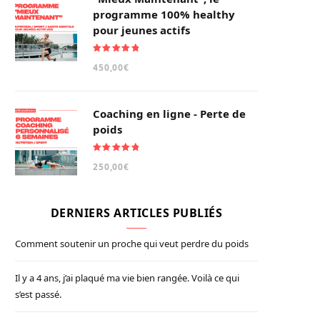
programme 100% healthy
pour jeunes actifs
Note
5.00
450,00
€
sur 5
Coaching en ligne - Perte de
poids
Note
5.00
250,00
€
sur 5
DERNIERS ARTICLES PUBLIÉS
Comment soutenir un proche qui veut perdre du poids
Il y a 4 ans, j’ai plaqué ma vie bien rangée. Voilà ce qui
s’est passé.