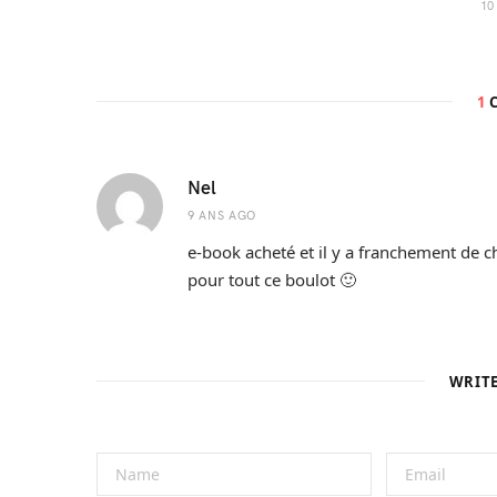
10
1
Nel
9 ANS AGO
e-book acheté et il y a franchement de cho
pour tout ce boulot 🙂
WRIT