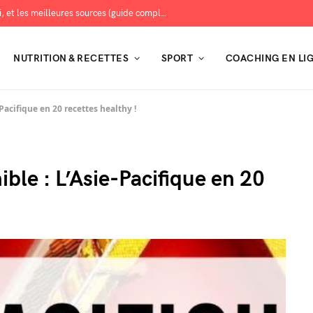
Les protéines : combien en manger, pourquoi, et les meilleures sources (guide complet)
NUTRITION & RECETTES
SPORT
COACHING EN LI
Pacifique en 20 recettes healthy !
ble : L’Asie-Pacifique en 20