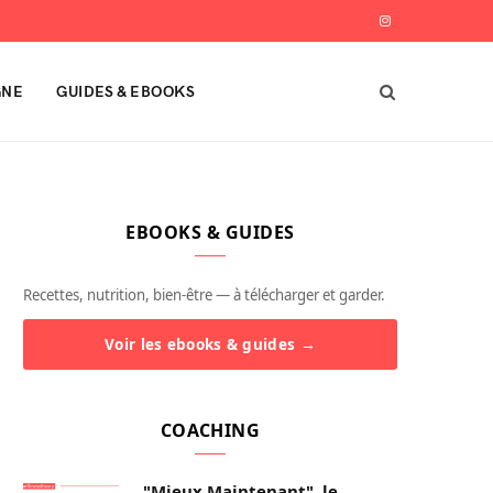
I
n
GNE
GUIDES & EBOOKS
s
t
a
EBOOKS & GUIDES
g
r
Recettes, nutrition, bien-être — à télécharger et garder.
a
Voir les ebooks & guides →
m
COACHING
"Mieux Maintenant", le