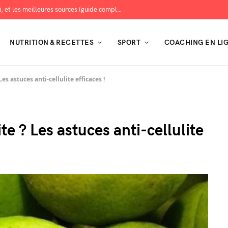
Les protéines : combien en manger, pourquoi, et les meilleures sources (guide complet)
NUTRITION & RECETTES
SPORT
COACHING EN LI
es astuces anti-cellulite efficaces !
e ? Les astuces anti-cellulite