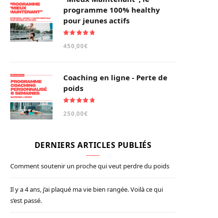
programme 100% healthy
pour jeunes actifs
Note
5.00
450,00
€
sur 5
Coaching en ligne - Perte de
poids
Note
5.00
250,00
€
sur 5
DERNIERS ARTICLES PUBLIÉS
Comment soutenir un proche qui veut perdre du poids
Il y a 4 ans, j’ai plaqué ma vie bien rangée. Voilà ce qui
s’est passé.