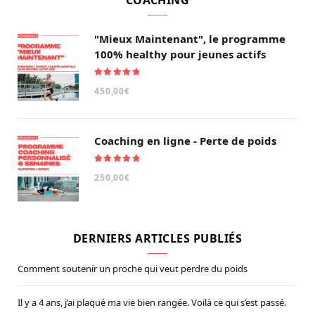
COACHING
"Mieux Maintenant", le programme
100% healthy pour jeunes actifs
Note
5.00
450,00
€
sur 5
Coaching en ligne - Perte de poids
Note
5.00
250,00
€
sur 5
DERNIERS ARTICLES PUBLIÉS
Comment soutenir un proche qui veut perdre du poids
Il y a 4 ans, j’ai plaqué ma vie bien rangée. Voilà ce qui s’est passé.