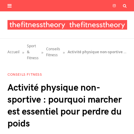
I
n
s
t
Sport
Conseils
a
»
»
»
Accueil
&
Activité physique non-sportive : pourquoi marcher est essentiel pour perdre du poids
Fitness
Fitness
g
CONSEILS FITNESS
r
Activité physique non-
a
sportive : pourquoi marcher
m
est essentiel pour perdre du
poids