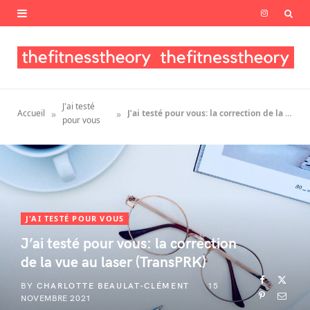
I
n
s
t
J'ai testé
»
»
Accueil
J’ai testé pour vous: la correction de la vue au laser (TransPRK)
a
pour vous
g
r
a
J'AI TESTÉ POUR VOUS
m
J’ai testé pour vous: la correction
de la vue au laser (TransPRK)
BY
CHARLOTTE BEAULAT-CLÉMENT
15
NOVEMBRE 2021