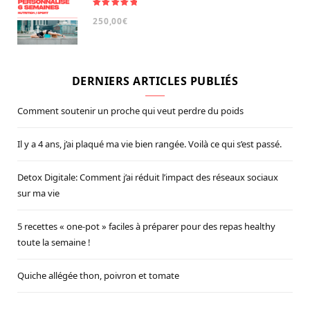
Note
5.00
250,00
€
sur 5
DERNIERS ARTICLES PUBLIÉS
Comment soutenir un proche qui veut perdre du poids
Il y a 4 ans, j’ai plaqué ma vie bien rangée. Voilà ce qui s’est passé.
Detox Digitale: Comment j’ai réduit l’impact des réseaux sociaux
sur ma vie
5 recettes « one-pot » faciles à préparer pour des repas healthy
toute la semaine !
Quiche allégée thon, poivron et tomate