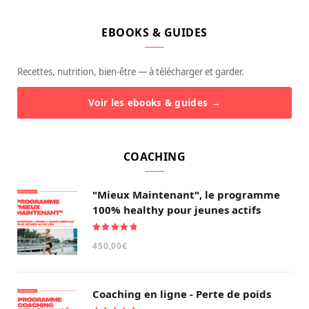
EBOOKS & GUIDES
Recettes, nutrition, bien-être — à télécharger et garder.
Voir les ebooks & guides →
COACHING
"Mieux Maintenant", le programme
100% healthy pour jeunes actifs
Note
5.00
450,00
€
sur 5
Coaching en ligne - Perte de poids