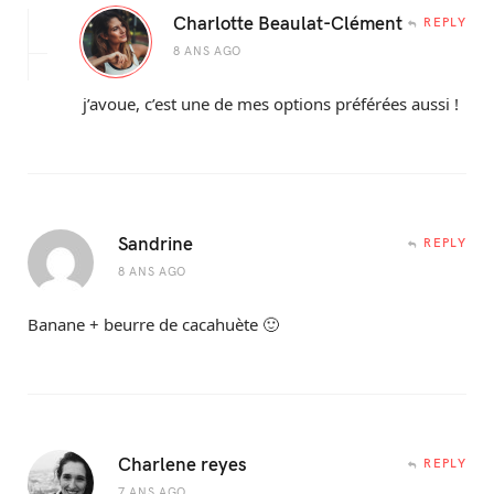
Charlotte Beaulat-Clément
REPLY
8 ANS AGO
j’avoue, c’est une de mes options préférées aussi !
Sandrine
REPLY
8 ANS AGO
Banane + beurre de cacahuète 🙂
Charlene reyes
REPLY
7 ANS AGO