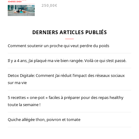
Note
5.00
250,00
€
sur 5
DERNIERS ARTICLES PUBLIÉS
Comment soutenir un proche qui veut perdre du poids
Il y a 4 ans, j’ai plaqué ma vie bien rangée. Voilà ce qui s’est passé.
Detox Digitale: Comment j’ai réduit l’impact des réseaux sociaux
sur ma vie
5 recettes « one-pot » faciles à préparer pour des repas healthy
toute la semaine !
Quiche allégée thon, poivron et tomate