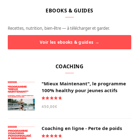
EBOOKS & GUIDES
Recettes, nutrition, bien-être — à télécharger et garder.
Voir les ebooks & guides →
COACHING
"Mieux Maintenant", le programme
100% healthy pour jeunes actifs
Note
5.00
450,00
€
sur 5
Coaching en ligne - Perte de poids