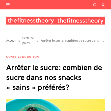
I
n
s
t
Perte de
»
»
Accueil
Arrêter le sucre: combien de sucre dans nos snacks « sains » préférés?
a
poids
g
CONSEILS NUTRITION
r
Arrêter le sucre: combien de
a
sucre dans nos snacks
m
« sains » préférés?