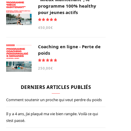
programme 100% healthy
pour jeunes actifs
Note
5.00
450,00
€
sur 5
Coaching en ligne - Perte de
poids
Note
5.00
250,00
€
sur 5
DERNIERS ARTICLES PUBLIÉS
Comment soutenir un proche qui veut perdre du poids
Il y a 4 ans, j’ai plaqué ma vie bien rangée. Voilà ce qui
s’est passé.