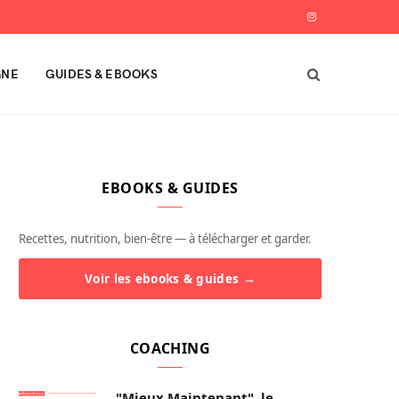
I
n
GNE
GUIDES & EBOOKS
s
t
a
EBOOKS & GUIDES
g
r
Recettes, nutrition, bien-être — à télécharger et garder.
a
Voir les ebooks & guides →
m
COACHING
"Mieux Maintenant", le