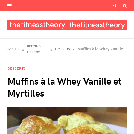
I
n
s
t
Recettes
»
»
»
Accueil
Desserts
Muffins à la Whey Vanille et Myrtilles
a
Healthy
g
DESSERTS
r
Muffins à la Whey Vanille et
a
Myrtilles
m