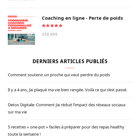
Coaching en ligne - Perte de poids
Note
5.00
250,00
€
sur 5
DERNIERS ARTICLES PUBLIÉS
Comment soutenir un proche qui veut perdre du poids
Il y a 4 ans, j’ai plaqué ma vie bien rangée. Voilà ce qui s’est passé.
Detox Digitale: Comment j’ai réduit l’impact des réseaux sociaux
sur ma vie
5 recettes « one-pot » faciles à préparer pour des repas healthy
toute la semaine !