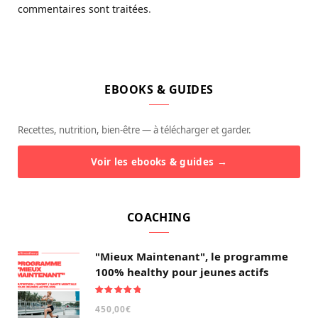
commentaires sont traitées
.
EBOOKS & GUIDES
Recettes, nutrition, bien-être — à télécharger et garder.
Voir les ebooks & guides →
COACHING
"Mieux Maintenant", le programme
100% healthy pour jeunes actifs
Note
5.00
450,00
€
sur 5