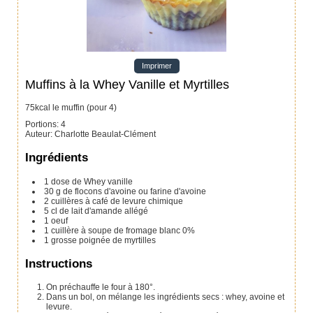
Imprimer
Muffins à la Whey Vanille et Myrtilles
75kcal le muffin (pour 4)
Portions
:
4
Auteur
:
Charlotte Beaulat-Clément
Ingrédients
1
dose de Whey vanille
30
g
de flocons d'avoine
ou farine d'avoine
2
cuillères à café
de levure chimique
5
cl
de lait d'amande allégé
1
oeuf
1
cuillère à soupe
de fromage blanc 0%
1
grosse poignée de myrtilles
Instructions
On préchauffe le four à 180°.
Dans un bol, on mélange les ingrédients secs : whey, avoine et
levure.