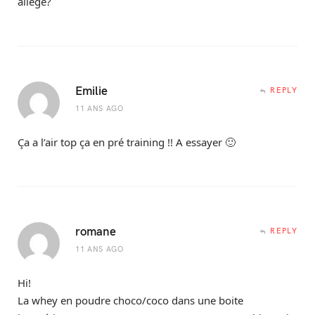
allégé?
Emilie
REPLY
11 ANS AGO
Ça a l’air top ça en pré training !! A essayer 🙂
romane
REPLY
11 ANS AGO
Hi!
La whey en poudre choco/coco dans une boite