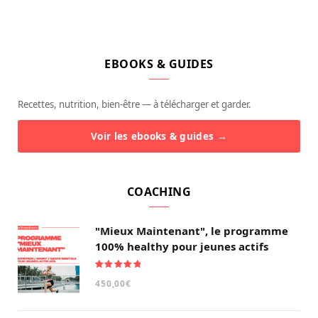
EBOOKS & GUIDES
Recettes, nutrition, bien-être — à télécharger et garder.
Voir les ebooks & guides →
COACHING
"Mieux Maintenant", le programme
100% healthy pour jeunes actifs
Note
5.00
450,00
€
sur 5