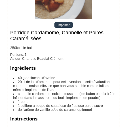
Imprimer
Porridge Cardamome, Cannelle et Poires
Caramélisées
250kcal le bol
Portions
:
1
Auteur
:
Charlotte Beaulat-Clément
Ingrédients
40
g
de flocons d'avoine
20
cl
de lait d'amande
pour cette version et cette évaluation
calorique, mais mettez ce que bon vous semble comme lait, ou
même simplement de l'eau.
cannelle
cardamome, noix de muscade ( en baton et noix à faire
infuser dans la casserole, ou tout simplement en poudre)
1
poire
1
cuillère à soupe
de sucralose
de fructose ou de sucre
de l'arôme de vanille et/ou de caramel
optionnel
Instructions