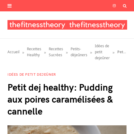
I
n
s
t
Idées de
Recettes
Recettes
Petits-
a
»
»
»
»
»
Accueil
petit
Petit dej healthy: Pudding aux poires caramélisées & cannelle
Healthy
Sucrées
déjeûners
dejeûner
g
IDÉES DE PETIT DEJEÛNER
r
Petit dej healthy: Pudding
a
aux poires caramélisées &
m
cannelle