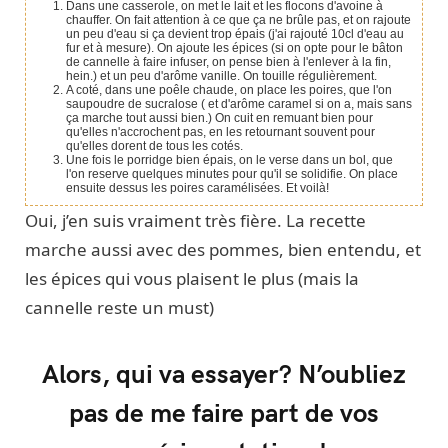
Dans une casserole, on met le lait et les flocons d'avoine à
chauffer. On fait attention à ce que ça ne brûle pas, et on rajoute
un peu d'eau si ça devient trop épais (j'ai rajouté 10cl d'eau au
fur et à mesure). On ajoute les épices (si on opte pour le bâton
de cannelle à faire infuser, on pense bien à l'enlever à la fin,
hein.) et un peu d'arôme vanille. On touille régulièrement.
A coté, dans une poêle chaude, on place les poires, que l'on
saupoudre de sucralose ( et d'arôme caramel si on a, mais sans
ça marche tout aussi bien.) On cuit en remuant bien pour
qu'elles n'accrochent pas, en les retournant souvent pour
qu'elles dorent de tous les cotés.
Une fois le porridge bien épais, on le verse dans un bol, que
l'on reserve quelques minutes pour qu'il se solidifie. On place
ensuite dessus les poires caramélisées. Et voilà!
Oui, j’en suis vraiment très fière. La recette
marche aussi avec des pommes, bien entendu, et
les épices qui vous plaisent le plus (mais la
cannelle reste un must)
Alors, qui va essayer? N’oubliez
pas de me faire part de vos