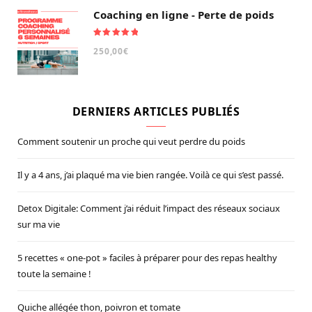
Coaching en ligne - Perte de poids
Note
5.00
250,00
€
sur 5
DERNIERS ARTICLES PUBLIÉS
Comment soutenir un proche qui veut perdre du poids
Il y a 4 ans, j’ai plaqué ma vie bien rangée. Voilà ce qui s’est passé.
Detox Digitale: Comment j’ai réduit l’impact des réseaux sociaux
sur ma vie
5 recettes « one-pot » faciles à préparer pour des repas healthy
toute la semaine !
Quiche allégée thon, poivron et tomate