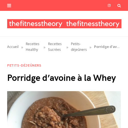
I
n
s
t
Recettes
Recettes
Petits-
»
»
»
»
Accueil
Porridge d’avoine à la Whey
a
Healthy
Sucrées
déjeûners
g
PETITS-DÉJEÛNERS
r
Porridge d’avoine à la Whey
a
m