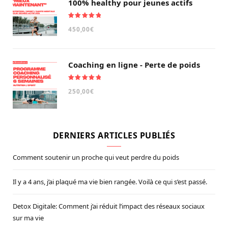
100% healthy pour jeunes actifs
Note
5.00
450,00
€
sur 5
Coaching en ligne - Perte de poids
Note
5.00
250,00
€
sur 5
DERNIERS ARTICLES PUBLIÉS
Comment soutenir un proche qui veut perdre du poids
Il y a 4 ans, j’ai plaqué ma vie bien rangée. Voilà ce qui s’est passé.
Detox Digitale: Comment j’ai réduit l’impact des réseaux sociaux
sur ma vie