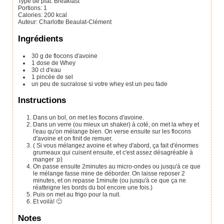
Type de plat:
Breakfast
Portions
:
1
Calories
:
200
kcal
Auteur
:
Charlotte Beaulat-Clément
Ingrédients
30
g
de flocons d'avoine
1
dose de Whey
30
cl
d'eau
1
pincée de sel
un peu de sucralose si votre whey est un peu fade
Instructions
Dans un bol, on met les flocons d'avoine.
Dans un verre (ou mieux un shaker) à coté, on met la whey et
l'eau qu'on mélange bien. On verse ensuite sur les flocons
d'avoine et on finit de remuer.
( Si vous mélangez avoine et whey d'abord, ça fait d'énormes
grumeaux qui cuisent ensuite, et c'est assez désagréable à
manger :p)
On passe ensuite 2minutes au micro-ondes ou jusqu'à ce que
le mélange fasse mine de déborder. On laisse reposer 2
minutes, et on repasse 1minute (ou jusqu'à ce que ça ne
réatteigne les bords du bol encore une fois.)
Puis on met au frigo pour la nuit.
Et voilà! 🙂
Notes