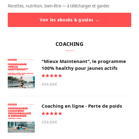
Recettes, nutrition, bien-être — à télécharger et garder.
Voir les ebooks & guides →
COACHING
"Mieux Maintenant", le programme
100% healthy pour jeunes actifs
Note
5.00
450,00
€
sur 5
Coaching en ligne - Perte de poids
Note
5.00
250,00
€
sur 5