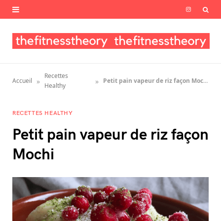
I
n
s
t
Recettes
»
»
Accueil
Petit pain vapeur de riz façon Mochi
a
Healthy
g
RECETTES HEALTHY
r
Petit pain vapeur de riz façon
a
Mochi
m