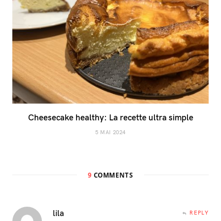
Cheesecake healthy: La recette ultra simple
5 MAI 2024
9
COMMENTS
lila
REPLY