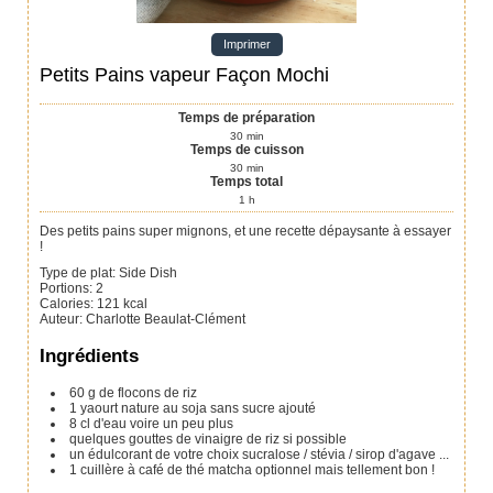
Imprimer
Petits Pains vapeur Façon Mochi
Temps de préparation
30
min
Temps de cuisson
30
min
Temps total
1
h
Des petits pains super mignons, et une recette dépaysante à essayer
!
Type de plat:
Side Dish
Portions
:
2
Calories
:
121
kcal
Auteur
:
Charlotte Beaulat-Clément
Ingrédients
60
g
de flocons de riz
1
yaourt nature au soja
sans sucre ajouté
8
cl
d'eau
voire un peu plus
quelques gouttes de vinaigre
de riz si possible
un édulcorant de votre choix
sucralose / stévia / sirop d'agave ...
1
cuillère à café
de thé matcha
optionnel mais tellement bon !