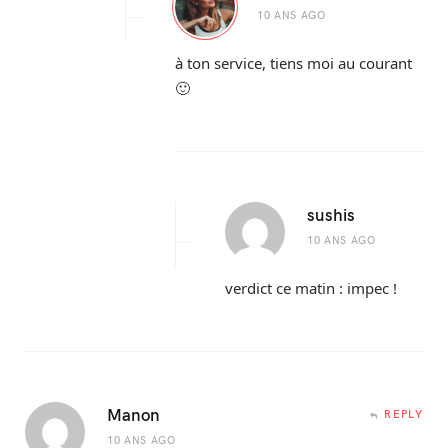
10 ANS AGO
à ton service, tiens moi au courant
🙂
sushis
10 ANS AGO
verdict ce matin : impec !
Manon
REPLY
10 ANS AGO