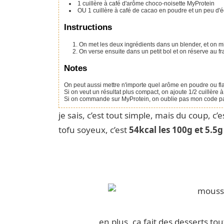
1
cuillère à café
d'arôme choco-noisette MyProtein
OU 1 cuillère à café de cacao en poudre et un peu d'
Instructions
On met les deux ingrédients dans un blender, et on m
On verse ensuite dans un petit bol et on réserve au f
Notes
On peut aussi mettre n'importe quel arôme en poudre ou fl
Si on veut un résultat plus compact, on ajoute 1/2 cuillèr
Si on commande sur MyProtein, on oublie pas mon code 
je sais, c’est tout simple, mais du coup, c’
tofu soyeux, c’est
54kcal les 100g et 5.5g
en plus, ça fait des desserts tou