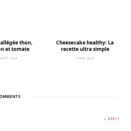
allégée thon,
Cheesecake healthy: La
on et tomate
recette ultra simple
 AOÛT 2024
5 MAI 2024
OMMENTS
REPLY