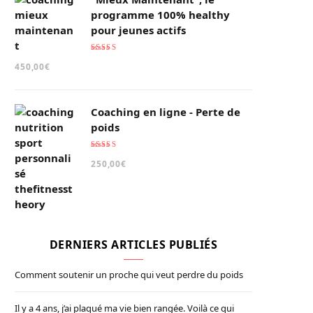
programme 100% healthy
pour jeunes actifs
Note
5.00
sur
450,00
€
5
Coaching en ligne - Perte de
poids
Note
5.00
sur
250,00
€
5
DERNIERS ARTICLES PUBLIÉS
Comment soutenir un proche qui veut perdre du poids
Il y a 4 ans, j’ai plaqué ma vie bien rangée. Voilà ce qui