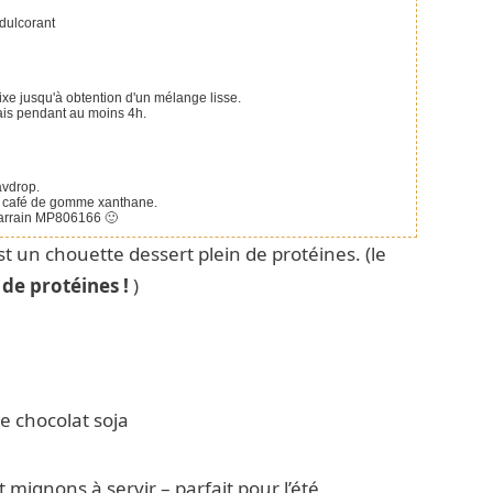
édulcorant
ixe jusqu'à obtention d'un mélange lisse.
rais pendant au moins 4h.
avdrop.
e à café de gomme xanthane.
parrain MP806166 🙂
est un chouette dessert plein de protéines. (le
 de protéines !
)
t mignons à servir – parfait pour l’été.