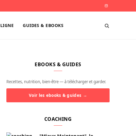
I
n
LIGNE
GUIDES & EBOOKS
s
t
a
EBOOKS & GUIDES
g
r
Recettes, nutrition, bien-être — à télécharger et garder.
a
Voir les ebooks & guides →
m
COACHING
"Mieux Maintenant", le