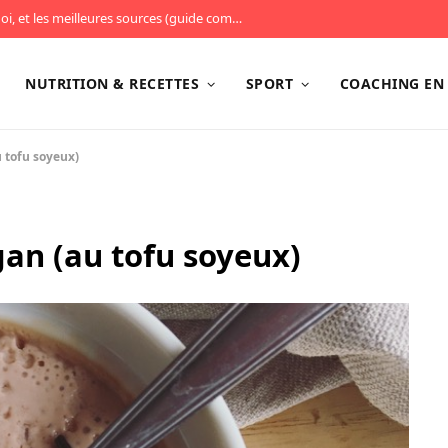
Les protéines : combien en manger, pourquoi, et les meilleures sources (guide complet)
NUTRITION & RECETTES
SPORT
COACHING EN 
 tofu soyeux)
an (au tofu soyeux)