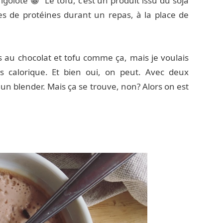
rigolote 😀 Le tofu, c’est un produit issu du soja
es de protéines durant un repas, à la place de
s au chocolat et tofu comme ça, mais je voulais
s calorique. Et bien oui, on peut. Avec deux
ut un blender. Mais ça se trouve, non? Alors on est