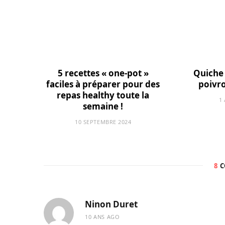
5 recettes « one-pot »
Quiche 
faciles à préparer pour des
poivr
repas healthy toute la
1
semaine !
10 SEPTEMBRE 2024
8
C
Ninon Duret
10 ANS AGO