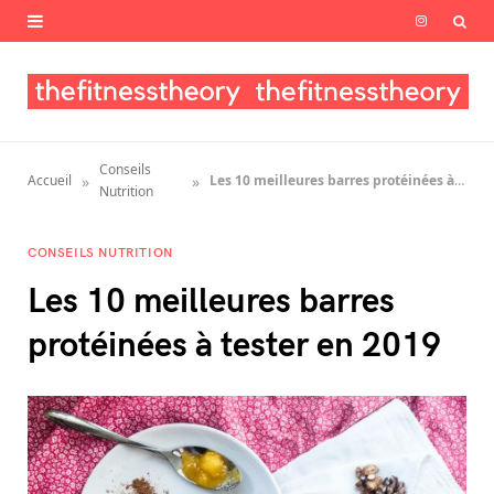
I
n
s
t
Conseils
»
»
Accueil
Les 10 meilleures barres protéinées à tester en 2019
a
Nutrition
g
CONSEILS NUTRITION
r
Les 10 meilleures barres
a
protéinées à tester en 2019
m