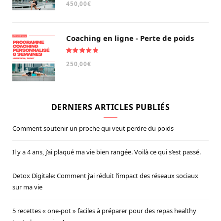
450,00
€
sur 5
Coaching en ligne - Perte de poids
Note
5.00
250,00
€
sur 5
DERNIERS ARTICLES PUBLIÉS
Comment soutenir un proche qui veut perdre du poids
Il y a 4 ans, j’ai plaqué ma vie bien rangée. Voilà ce qui s’est passé.
Detox Digitale: Comment j’ai réduit l’impact des réseaux sociaux
sur ma vie
5 recettes « one-pot » faciles à préparer pour des repas healthy