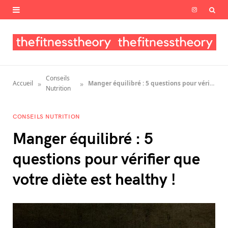
I
n
s
t
Conseils
»
»
Accueil
Manger équilibré : 5 questions pour vérifier que votre diète est healthy !
a
Nutrition
g
CONSEILS NUTRITION
r
Manger équilibré : 5
a
questions pour vérifier que
m
votre diète est healthy !