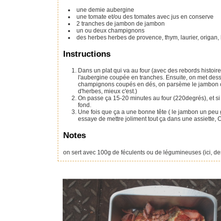
une demie aubergine
une tomate et/ou des tomates avec jus en conserve
2
tranches
de jambon de jambon
un ou deux champignons
des herbes
herbes de provence, thym, laurier, origan, b
Instructions
Dans un plat qui va au four (avec des rebords histoir
l'aubergine coupée en tranches. Ensuite, on met dess
champignons coupés en dés, on parsème le jambon cou
d'herbes, mieux c'est.)
On passe ça 15-20 minutes au four (220degrés), et s
fond.
Une fois que ça a une bonne tête ( le jambon un peu gri
essaye de mettre joliment tout ça dans une assiette, On
Notes
on sert avec 100g de féculents ou de légumineuses (ici, d