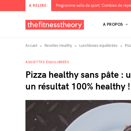
Programme salle de sport: Combien de répét
A RELIRE:
A PROPOS
»
»
»
Accueil
Recettes Healthy
Lunchboxes équilibrées
Piz
ASSIETTES ÉQUILIBRÉES
Pizza healthy sans pâte : 
un résultat 100% healthy !