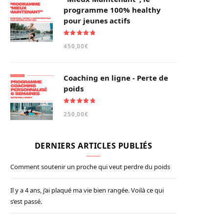
programme 100% healthy
pour jeunes actifs
Note
5.00
450,00
€
sur 5
Coaching en ligne - Perte de
poids
Note
5.00
250,00
€
sur 5
DERNIERS ARTICLES PUBLIÉS
Comment soutenir un proche qui veut perdre du poids
Il y a 4 ans, j’ai plaqué ma vie bien rangée. Voilà ce qui
s’est passé.