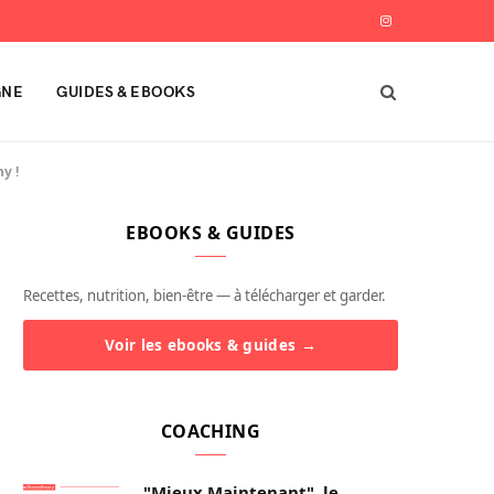
I
n
GNE
GUIDES & EBOOKS
s
t
y !
a
EBOOKS & GUIDES
g
r
Recettes, nutrition, bien-être — à télécharger et garder.
a
Voir les ebooks & guides →
m
COACHING
"Mieux Maintenant", le