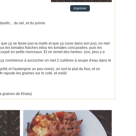
Imprimer
asilic... du sel, et du poivre
e que ça se fasse pas la malle et que ça cuise dans son jus), on met
us les tomates fraiches et/ou les tomates concassées, puis les
pé en petits morceaux. Et on remet des herbes. (oui, plus y a
i ça commence à accrocher on met 2 cuillères à soupe d'eau dans le
llé et l'aubergine un peu noire), on sort le plat du four, et on
 rajoute les graines sur le coté, et voilà!
es graines de Khala)