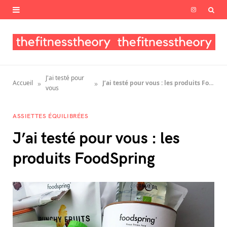
I
n
s
t
J'ai testé pour
»
»
Accueil
J’ai testé pour vous : les produits FoodSpring
a
vous
g
ASSIETTES ÉQUILIBRÉES
r
J’ai testé pour vous : les
a
produits FoodSpring
m