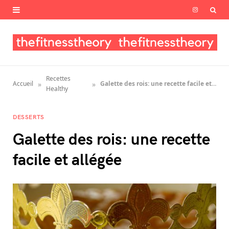
I
n
s
t
Recettes
»
»
Accueil
Galette des rois: une recette facile et allégée
a
Healthy
g
DESSERTS
r
Galette des rois: une recette
a
facile et allégée
m