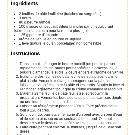
Ingrédients
2
feuilles de pâte feuilletée
(fraiches ou surgelées)
3
oeufs
80
g
beurre ramolli
100
g
sucre
on peut substituer la moitié par un édulcorant
(stévia ou sucralose) pour la rendre plus light.
125
g
poudre d'amande
arôme de vanille en poudre ou liquide
1
fève (naturelle ou en porcelaine) non comestible
Instructions
Dans un bol, mélanger le beurre ramolli (on peut le passer
rapidement au micro-ondes pour accélérer le processus), la
poudre d'amande, le sucre, 2 oeufs entiers et l'arôme de vanille.
Etaler une des feuilles de pâte feuilletée et la placer dans le
plat à tarte. Verser le mélange homogène sur la pâte, en
laissant environ 1cm entre la pâte et les bords. Ajouter la fève et
l'enfoncer légèrement pour que la crème d'amande la recouvre.
Etaler la 2ème feuille de pâte feuilletée, et recouvrir la
préparation. Fermer les bords de la pâte en utilisant ses doigts
ou une fourchette et un peu d'eau.
Laisser au réfrigérateur pendant 20min. Faire préchauffer le
four à 220 degrés.
Sortir du frigo, puis étaler le jaune d'un oeuf avec un peu d'eau
et de sel au pinceau ou au couteau à bout rond. On peut
dessiner sur le dessus de la pâte avec la pointe d'un couteau.
Faire cuire pendant environ 30 minutes, jusqu'à ce qu'elle soit
dorée.