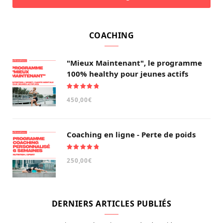
COACHING
"Mieux Maintenant", le programme
100% healthy pour jeunes actifs
Note
5.00
450,00
€
sur 5
Coaching en ligne - Perte de poids
Note
5.00
250,00
€
sur 5
DERNIERS ARTICLES PUBLIÉS