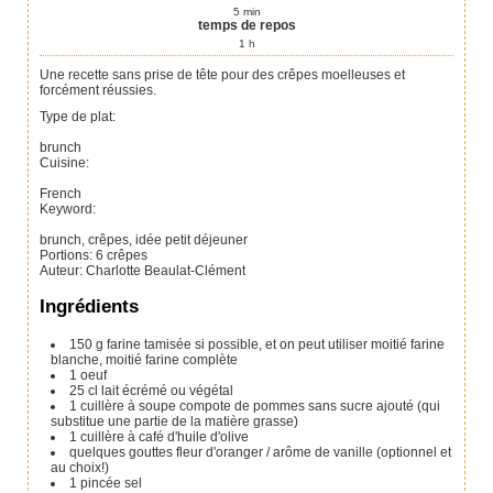
5
min
temps de repos
1
h
Une recette sans prise de tête pour des crêpes moelleuses et
forcément réussies.
Type de plat:
brunch
Cuisine:
French
Keyword:
brunch, crêpes, idée petit déjeuner
Portions
:
6
crêpes
Auteur
:
Charlotte Beaulat-Clément
Ingrédients
150
g
farine
tamisée si possible, et on peut utiliser moitié farine
blanche, moitié farine complète
1
oeuf
25
cl
lait écrémé ou végétal
1
cuillère à soupe
compote de pommes sans sucre ajouté
(qui
substitue une partie de la matière grasse)
1
cuillère à café
d'huile d'olive
quelques gouttes
fleur d'oranger / arôme de vanille
(optionnel et
au choix!)
1
pincée
sel