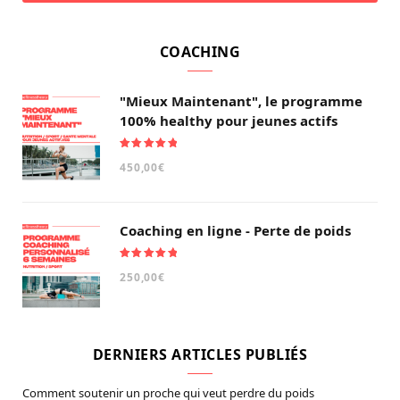
COACHING
"Mieux Maintenant", le programme
100% healthy pour jeunes actifs
Note
5.00
450,00
€
sur 5
Coaching en ligne - Perte de poids
Note
5.00
250,00
€
sur 5
DERNIERS ARTICLES PUBLIÉS
Comment soutenir un proche qui veut perdre du poids