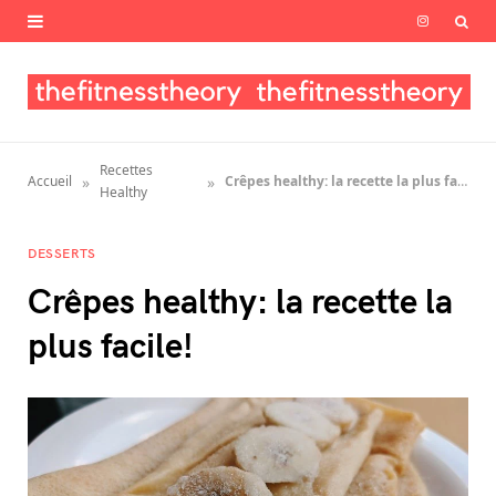
I
n
s
t
Recettes
»
»
Accueil
Crêpes healthy: la recette la plus facile!
a
Healthy
g
DESSERTS
r
Crêpes healthy: la recette la
a
plus facile!
m