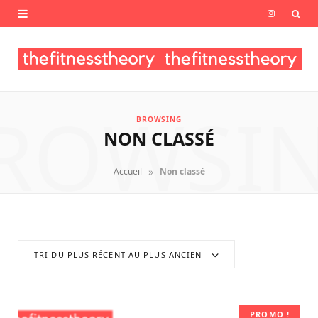
I
n
s
t
ROWSI
BROWSING
a
NON CLASSÉ
g
»
Accueil
Non classé
r
a
m
TRI DU PLUS RÉCENT AU PLUS ANCIEN
PROMO !