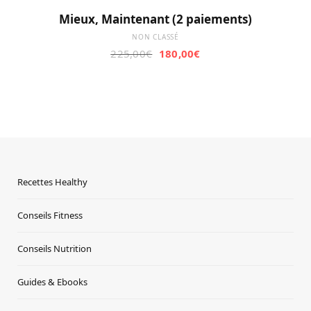
Mieux, Maintenant (2 paiements)
NON CLASSÉ
Le
Le
225,00
€
180,00
€
prix
prix
initial
actuel
était :
est :
225,00€.
180,00€.
Recettes Healthy
Conseils Fitness
Conseils Nutrition
Guides & Ebooks