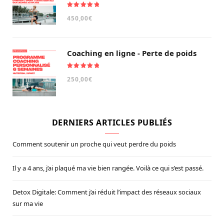
Note
5.00
450,00
€
sur 5
Coaching en ligne - Perte de poids
Note
5.00
250,00
€
sur 5
DERNIERS ARTICLES PUBLIÉS
Comment soutenir un proche qui veut perdre du poids
Il y a 4 ans, j’ai plaqué ma vie bien rangée. Voilà ce qui s’est passé.
Detox Digitale: Comment j’ai réduit l’impact des réseaux sociaux
sur ma vie