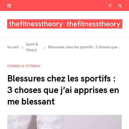
I
n
s
t
Sport &
»
»
Accueil
Blessures chez les sportifs : 3 choses que j’ai apprises en me blessant
a
Fitness
g
CONSEILS FITNESS
r
Blessures chez les sportifs :
a
3 choses que j’ai apprises en
m
me blessant