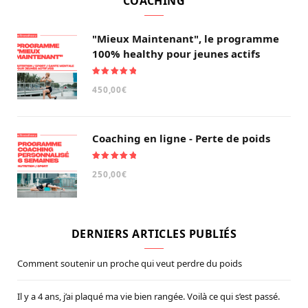
COACHING
"Mieux Maintenant", le programme
100% healthy pour jeunes actifs
Note
5.00
450,00
€
sur 5
Coaching en ligne - Perte de poids
Note
5.00
250,00
€
sur 5
DERNIERS ARTICLES PUBLIÉS
Comment soutenir un proche qui veut perdre du poids
Il y a 4 ans, j’ai plaqué ma vie bien rangée. Voilà ce qui s’est passé.