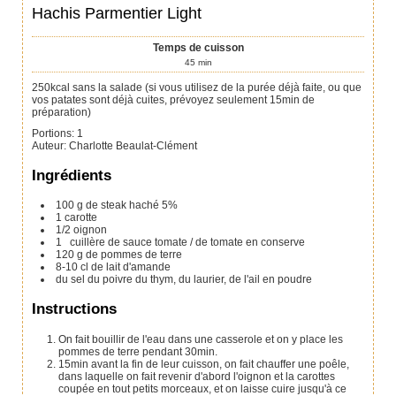
Hachis Parmentier Light
Temps de cuisson
45
min
250kcal sans la salade (si vous utilisez de la purée déjà faite, ou que
vos patates sont déjà cuites, prévoyez seulement 15min de
préparation)
Portions
:
1
Auteur
:
Charlotte Beaulat-Clément
Ingrédients
100
g
de steak haché 5%
1
carotte
1/2
oignon
1
cuillère de sauce tomate / de tomate en conserve
120
g
de pommes de terre
8-10
cl
de lait d'amande
du sel du poivre
du thym, du laurier, de l'ail en poudre
Instructions
On fait bouillir de l'eau dans une casserole et on y place les
pommes de terre pendant 30min.
15min avant la fin de leur cuisson, on fait chauffer une poêle,
dans laquelle on fait revenir d'abord l'oignon et la carottes
coupée en tout petits morceaux, et on laisse cuire jusqu'à ce