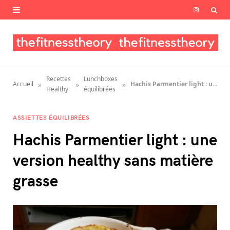
I
n
s
t
Recettes
Lunchboxes
»
»
»
Accueil
Hachis Parmentier light : une version healthy sans matière grasse
a
Healthy
équilibrées
g
ASSIETTES ÉQUILIBRÉES
r
Hachis Parmentier light : une
a
version healthy sans matière
m
grasse