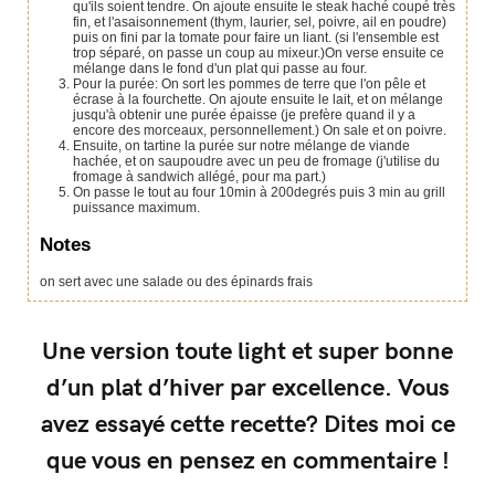
qu'ils soient tendre. On ajoute ensuite le steak haché coupé très
fin, et l'asaisonnement (thym, laurier, sel, poivre, ail en poudre)
puis on fini par la tomate pour faire un liant. (si l'ensemble est
trop séparé, on passe un coup au mixeur.)On verse ensuite ce
mélange dans le fond d'un plat qui passe au four.
Pour la purée: On sort les pommes de terre que l'on pêle et
écrase à la fourchette. On ajoute ensuite le lait, et on mélange
jusqu'à obtenir une purée épaisse (je prefère quand il y a
encore des morceaux, personnellement.) On sale et on poivre.
Ensuite, on tartine la purée sur notre mélange de viande
hachée, et on saupoudre avec un peu de fromage (j'utilise du
fromage à sandwich allégé, pour ma part.)
On passe le tout au four 10min à 200degrés puis 3 min au grill
puissance maximum.
Notes
on sert avec une salade ou des épinards frais
Une version toute light et super bonne
d’un plat d’hiver par excellence. Vous
avez essayé cette recette? Dites moi ce
que vous en pensez en commentaire !