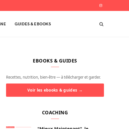
I
n
GNE
GUIDES & EBOOKS
s
t
a
EBOOKS & GUIDES
g
r
Recettes, nutrition, bien-être — à télécharger et garder.
a
Voir les ebooks & guides →
m
COACHING
"Mieux Maintenant", le