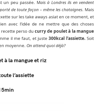
t un peu passée. M
ais à Londres ils en vendent
importé de toute façon – même les chataignes
. Mais
fixette sur les take aways asiat en ce moment, et
dien avec l’idée de ne mettre que des choses
 recette perso du
curry de poulet à la mangue
me il me faut, et juste
300kcal l’assiette.
Soit
 en moyenne.
On attend quoi déjà?
t à la mangue et riz
oute l’assiette
15min