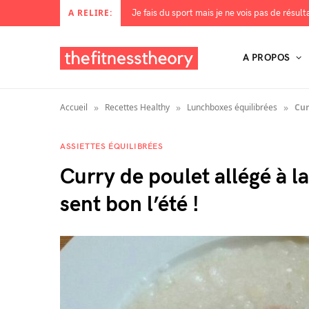
Je fais du sport mais je ne vois pas de résul
A RELIRE:
A PROPOS
»
»
»
Accueil
Recettes Healthy
Lunchboxes équilibrées
Cur
ASSIETTES ÉQUILIBRÉES
Curry de poulet allégé à l
sent bon l’été !