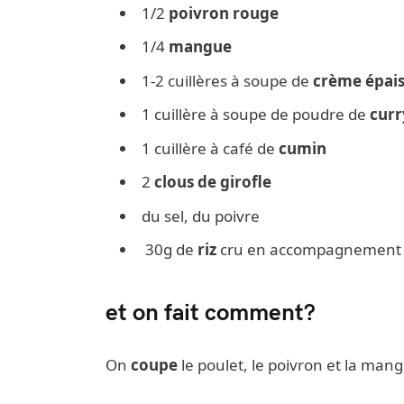
1/2
poivron rouge
1/4
mangue
1-2 cuillères à soupe de
crème épai
1 cuillère à soupe de poudre de
curr
1 cuillère à café de
cumin
2
clous de girofle
du sel, du poivre
30g de
riz
cru en accompagnement
et on fait comment?
On
coupe
le poulet, le poivron et la man