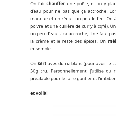
On fait
chauffer
une poêle, et on y place
d’eau pour ne pas que ça accroche. Lor
mangue et on réduit un peu le feu. On
poivre et une cuillère de curry à cqfé). Un
un peu d’eau si ça accroche, il ne faut 
la crème et le reste des épices. On
mé
ensemble.
On
sert
avec du riz blanc (pour avoir le co
30g cru. Personnellement, j’utilise du 
préalable pour le faire gonfler et l’imbib
et voilà!