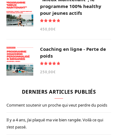
programme 100% healthy
pour jeunes actifs
Note
5.00
450,00
€
sur 5
Coaching en ligne - Perte de
poids
Note
5.00
250,00
€
sur 5
DERNIERS ARTICLES PUBLIÉS
Comment soutenir un proche qui veut perdre du poids
Il y a 4 ans, j’ai plaqué ma vie bien rangée. Voilà ce qui
s’est passé.