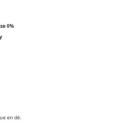
sse 0%
y
gue en dé.