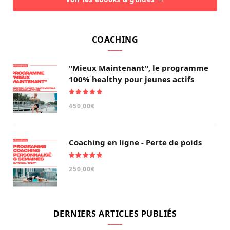
COACHING
"Mieux Maintenant", le programme
100% healthy pour jeunes actifs
Note
5.00
450,00
€
sur 5
Coaching en ligne - Perte de poids
Note
5.00
250,00
€
sur 5
DERNIERS ARTICLES PUBLIÉS