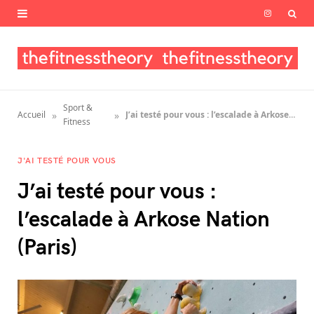
I
n
s
t
Sport &
»
»
Accueil
J’ai testé pour vous : l’escalade à Arkose Nation (Paris)
a
Fitness
g
J'AI TESTÉ POUR VOUS
r
J’ai testé pour vous :
a
l’escalade à Arkose Nation
m
(Paris)