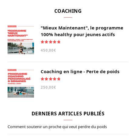
COACHING
"Mieux Maintenant", le programme
100% healthy pour jeunes actifs
Note
5.00
450,00
€
sur 5
Coaching en ligne - Perte de poids
Note
5.00
250,00
€
sur 5
DERNIERS ARTICLES PUBLIÉS
Comment soutenir un proche qui veut perdre du poids