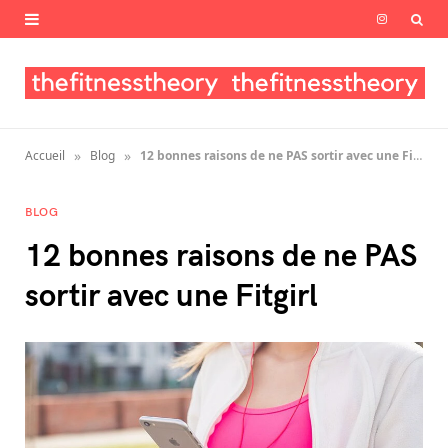
I
n
s
t
»
»
Accueil
Blog
12 bonnes raisons de ne PAS sortir avec une Fitgirl
a
g
BLOG
12 bonnes raisons de ne PAS
r
sortir avec une Fitgirl
a
m